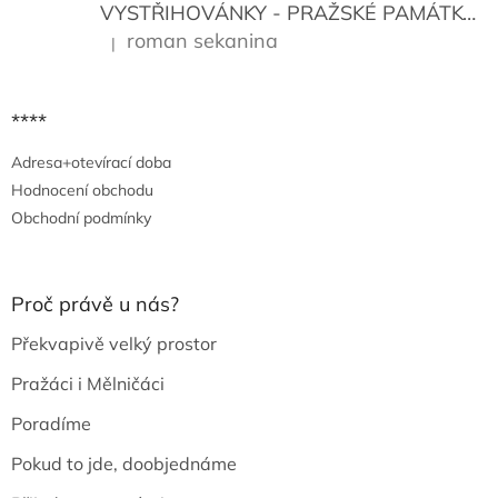
VYSTŘIHOVÁNKY - PRAŽSKÉ PAMÁTKY
K
roman sekanina
|
Hodnocení produktu je 5 z 5 hvězdiček.
****
Adresa+otevírací doba
Hodnocení obchodu
Obchodní podmínky
Proč právě u nás?
Překvapivě velký prostor
Pražáci i Mělničáci
Poradíme
Pokud to jde, doobjednáme