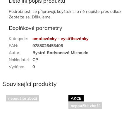
Detailní popis produktu
Podrobnosti se připravují, kdyžtak si o ně napište přes odkaz
Zeptejte se. Děkujeme.
Doplňkové parametry
Kategorie
:
omalovánky - vystřihovánky
EAN
:
9788026453406
Autor
:
Bystrá Radvanová Michaela
Nakladatel
:
CP
Vydáno
:
0
Související produkty
nepoužité zboží
AKCE
nepoužité zboží