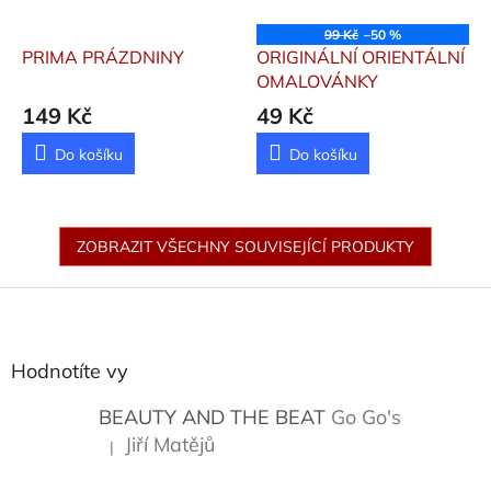
99 Kč
–50 %
PRIMA PRÁZDNINY
ORIGINÁLNÍ ORIENTÁLNÍ
OMALOVÁNKY
149 Kč
49 Kč
Do košíku
Do košíku
ZOBRAZIT VŠECHNY SOUVISEJÍCÍ PRODUKTY
Z
á
p
a
Hodnotíte vy
t
í
BEAUTY AND THE BEAT
Go Go's
Jiří Matějů
|
Hodnocení produktu je 5 z 5 hvězdiček.