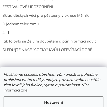
FESTIVALOVÉ UPOZORNĚNÍ
Sklad děských věcí pro pěstouny v okrese Mělník
O jednom telegramu
4+1
Jak to bylo se Želvím doupětem a pár informací navíc...
SLEDUJTE NAŠE "SOCKY" KVŮLI OTEVÍRACÍ DOBĚ
Používáme cookies, abychom Vám umožnili pohodlné
prohlížení webu a díky analýze provozu webu neustále
zlepšovali jeho funkce, výkon a použitelnost.
Více
informací
zde
.
Vytvořil Shoptet
Nastavení