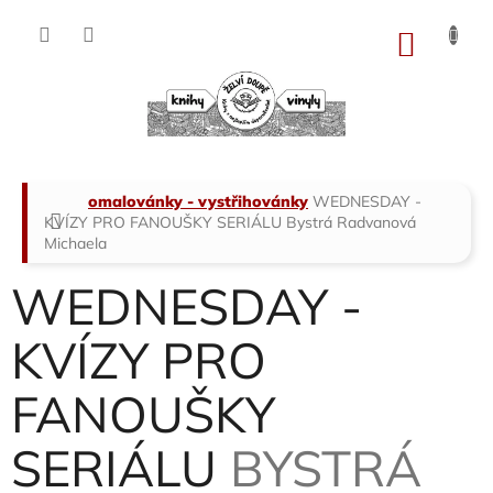
Přejít
na
NÁKU
obsah
KOŠÍK
Domů
omalovánky - vystřihovánky
WEDNESDAY -
KVÍZY PRO FANOUŠKY SERIÁLU
Bystrá Radvanová
Michaela
WEDNESDAY -
KVÍZY PRO
FANOUŠKY
SERIÁLU
BYSTRÁ