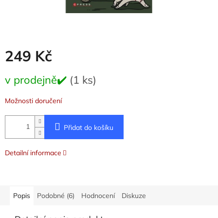
249 Kč
Měrná
v prodejně✔️
(1 ks)
cena:
Možnosti doručení
Přidat do košíku
Detailní informace
Popis
Podobné (6)
Hodnocení
Diskuze