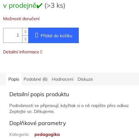
Měrná
v prodejně✔️
(>3 ks)
cena:
Možnosti doručení
Přidat do košíku
Detailní informace
Popis
Podobné (6)
Hodnocení
Diskuze
Detailní popis produktu
Podrobnosti se připravují, kdyžtak si o ně napište přes odkaz
Zeptejte se. Děkujeme.
Doplňkové parametry
Kategorie
:
pedagogika