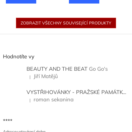
ZOBRAZIT VŠECHNY SOUVISEJÍCÍ PRODUKTY
Z
á
p
a
Hodnotíte vy
t
í
BEAUTY AND THE BEAT
Go Go's
Jiří Matějů
|
Hodnocení produktu je 5 z 5 hvězdiček.
VYSTŘIHOVÁNKY - PRAŽSKÉ PAMÁTKY
K
roman sekanina
|
Hodnocení produktu je 5 z 5 hvězdiček.
****
Adresa+otevírací doba