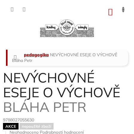
Přejít
na
NÁKU
obsah
KOŠÍK
Domů
pedagogika
NEVÝCHOVNÉ ESEJE O VÝCHOVĚ
Bláha Petr
NEVÝCHOVNÉ
ESEJE O VÝCHOVĚ
BLÁHA PETR
9788027055630
AKCE
nepoužité zboží
Průměrné
Neohodnoceno
Podrobnosti hodnocení