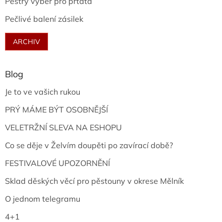
Pestrý výběr pro prťata
Pečlivé balení zásilek
ARCHIV
Blog
Je to ve vašich rukou
PRÝ MÁME BÝT OSOBNĚJŠÍ
VELETRŽNÍ SLEVA NA ESHOPU
Co se děje v Želvím doupěti po zavírací době?
FESTIVALOVÉ UPOZORNĚNÍ
Sklad děských věcí pro pěstouny v okrese Mělník
O jednom telegramu
4+1