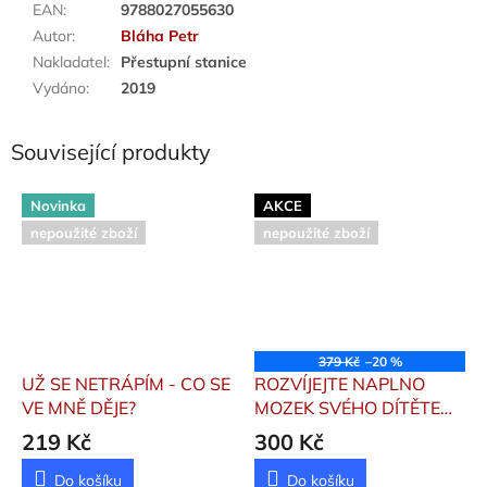
EAN
:
9788027055630
Autor
:
Bláha Petr
Nakladatel
:
Přestupní stanice
Vydáno
:
2019
Související produkty
Novinka
AKCE
nepoužité zboží
nepoužité zboží
379 Kč
–20 %
UŽ SE NETRÁPÍM - CO SE
ROZVÍJEJTE NAPLNO
VE MNĚ DĚJE?
MOZEK SVÉHO DÍTĚTE
Daniel J. Siegel
219 Kč
300 Kč
Do košíku
Do košíku