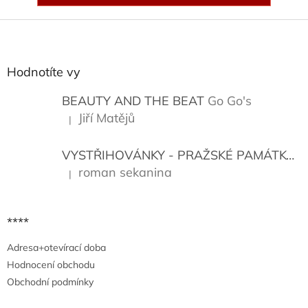
Z
á
p
a
Hodnotíte vy
t
í
BEAUTY AND THE BEAT
Go Go's
Jiří Matějů
|
Hodnocení produktu je 5 z 5 hvězdiček.
VYSTŘIHOVÁNKY - PRAŽSKÉ PAMÁTKY
K
roman sekanina
|
Hodnocení produktu je 5 z 5 hvězdiček.
****
Adresa+otevírací doba
Hodnocení obchodu
Obchodní podmínky