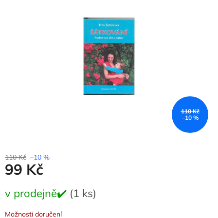
0,0
z
5
hvězdiček.
110 Kč
–10 %
110 Kč
–10 %
99 Kč
Měrná
v prodejně✔️
(1 ks)
cena:
Možnosti doručení