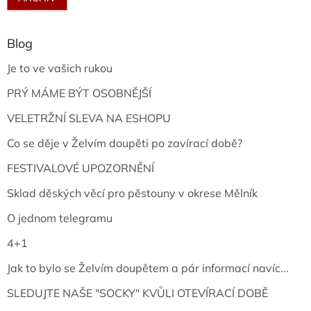
Blog
Je to ve vašich rukou
PRÝ MÁME BÝT OSOBNĚJŠÍ
VELETRŽNÍ SLEVA NA ESHOPU
Co se děje v Želvím doupěti po zavírací době?
FESTIVALOVÉ UPOZORNĚNÍ
Sklad děských věcí pro pěstouny v okrese Mělník
O jednom telegramu
4+1
Jak to bylo se Želvím doupětem a pár informací navíc...
SLEDUJTE NAŠE "SOCKY" KVŮLI OTEVÍRACÍ DOBĚ