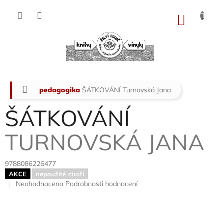
Přejít
na
NÁKU
obsah
KOŠÍK
Domů
pedagogika
ŠÁTKOVÁNÍ
Turnovská Jana
ŠÁTKOVÁNÍ
TURNOVSKÁ JANA
9788086226477
AKCE
nepoužité zboží
Průměrné
Neohodnoceno
Podrobnosti hodnocení
hodnocení
produktu
je