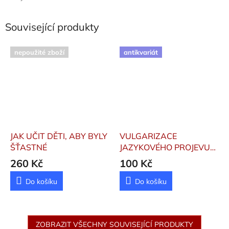
Související produkty
nepoužité zboží
antikvariát
JAK UČIT DĚTI, ABY BYLY
VULGARIZACE
ŠŤASTNÉ
JAZYKOVÉHO PROJEVU
VE ŠKOLE
Petrtyl Josef
260 Kč
100 Kč
Do košíku
Do košíku
ZOBRAZIT VŠECHNY SOUVISEJÍCÍ PRODUKTY