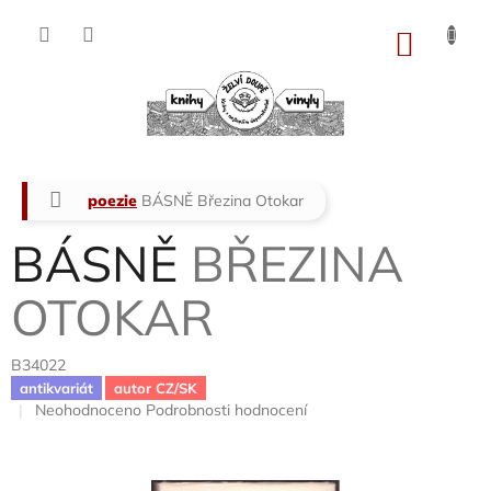
Přejít
na
NÁKU
obsah
KOŠÍK
Domů
poezie
BÁSNĚ
Březina Otokar
BÁSNĚ
BŘEZINA
OTOKAR
B34022
antikvariát
autor CZ/SK
Průměrné
Neohodnoceno
Podrobnosti hodnocení
hodnocení
produktu
je