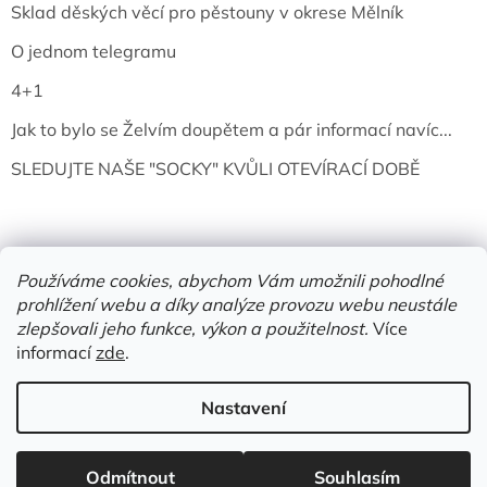
Sklad děských věcí pro pěstouny v okrese Mělník
O jednom telegramu
4+1
Jak to bylo se Želvím doupětem a pár informací navíc...
SLEDUJTE NAŠE "SOCKY" KVŮLI OTEVÍRACÍ DOBĚ
Používáme cookies, abychom Vám umožnili pohodlné
prohlížení webu a díky analýze provozu webu neustále
zlepšovali jeho funkce, výkon a použitelnost.
Více
informací
zde
.
Vytvořil Shoptet
Nastavení
Copyright 2026
Želví doupě | knihy & vinyly | Mělník
. Všechna
práva vyhrazena.
Upravit nastavení cookies
Odmítnout
Souhlasím