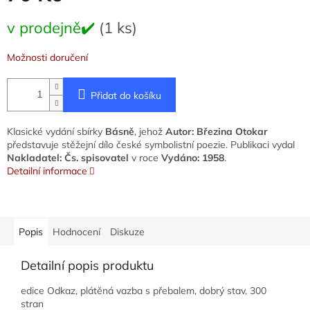
Měrná
v prodejně✔️
(1 ks)
cena:
Možnosti doručení
Přidat do košíku
Klasické vydání sbírky
Básně
, jehož
Autor: Březina Otokar
představuje stěžejní dílo české symbolistní poezie. Publikaci vydal
Nakladatel: Čs. spisovatel
v roce
Vydáno: 1958
.
Detailní informace
Popis
Hodnocení
Diskuze
Detailní popis produktu
edice Odkaz, plátěná vazba s přebalem, dobrý stav, 300
stran