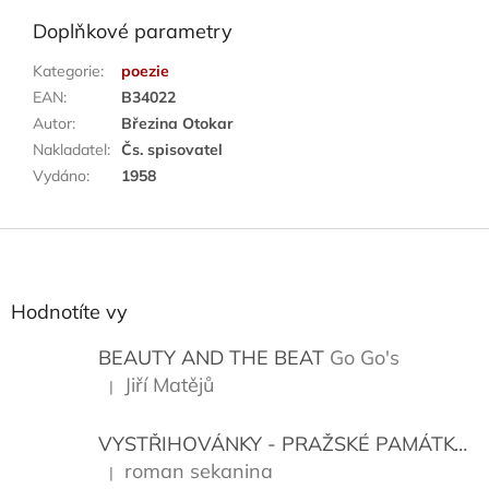
Doplňkové parametry
Kategorie
:
poezie
EAN
:
B34022
Autor
:
Březina Otokar
Nakladatel
:
Čs. spisovatel
Vydáno
:
1958
Z
á
p
a
Hodnotíte vy
t
í
BEAUTY AND THE BEAT
Go Go's
Jiří Matějů
|
Hodnocení produktu je 5 z 5 hvězdiček.
VYSTŘIHOVÁNKY - PRAŽSKÉ PAMÁTKY
K
roman sekanina
|
Hodnocení produktu je 5 z 5 hvězdiček.