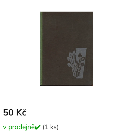
produktu
je
0,0
z
5
hvězdiček.
50 Kč
Měrná
v prodejně✔️
(1 ks)
cena: