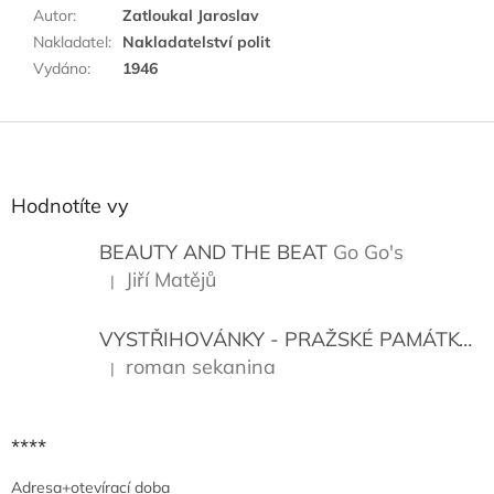
Autor
:
Zatloukal Jaroslav
Nakladatel
:
Nakladatelství polit
Vydáno
:
1946
Z
á
p
a
Hodnotíte vy
t
í
BEAUTY AND THE BEAT
Go Go's
Jiří Matějů
|
Hodnocení produktu je 5 z 5 hvězdiček.
VYSTŘIHOVÁNKY - PRAŽSKÉ PAMÁTKY
K
roman sekanina
|
Hodnocení produktu je 5 z 5 hvězdiček.
****
Adresa+otevírací doba