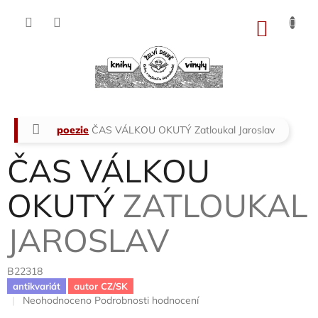
Přejít
na
NÁKU
obsah
KOŠÍK
Domů
poezie
ČAS VÁLKOU OKUTÝ
Zatloukal Jaroslav
ČAS VÁLKOU
OKUTÝ
ZATLOUKAL
JAROSLAV
B22318
antikvariát
autor CZ/SK
Průměrné
Neohodnoceno
Podrobnosti hodnocení
hodnocení