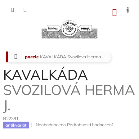
Přejít
na
NÁKU
obsah
KOŠÍK
Domů
poezie
KAVALKÁDA
Svozilová Herma J.
KAVALKÁDA
SVOZILOVÁ HERMA
J.
B22391
Průměrné
Neohodnoceno
Podrobnosti hodnocení
antikvariát
hodnocení
produktu