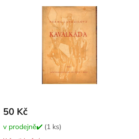
je
0,0
z
5
hvězdiček.
50 Kč
Měrná
v prodejně✔️
(1 ks)
cena: