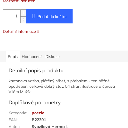
Možnosti doručení
Přidat do košíku
Detailní informace
Popis
Hodnocení
Diskuze
Detailní popis produktu
kartonová vazba, plátěný hřbet, s přebalem - ten běžně
opotřeben, celkově dobrý stav, 54 stran, ilustrace a úprava
Vilém Mužík
Doplňkové parametry
Kategorie
:
poezie
EAN
:
B22391
Autor
:
Svozilová Herma J.