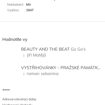
Nakladatel
:
Mír
Vydáno
:
1947
Z
á
p
a
Hodnotíte vy
t
í
BEAUTY AND THE BEAT
Go Go's
Jiří Matějů
|
Hodnocení produktu je 5 z 5 hvězdiček.
VYSTŘIHOVÁNKY - PRAŽSKÉ PAMÁTKY
K
roman sekanina
|
Hodnocení produktu je 5 z 5 hvězdiček.
****
Adresa+otevírací doba
Hodnocení obchodu