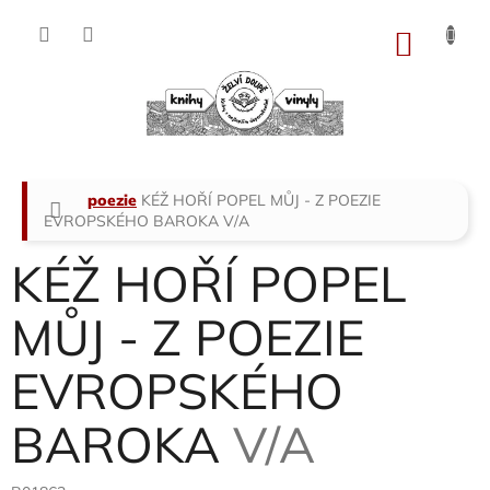
Přejít
na
NÁKU
obsah
KOŠÍK
Domů
poezie
KÉŽ HOŘÍ POPEL MŮJ - Z POEZIE
EVROPSKÉHO BAROKA
V/A
KÉŽ HOŘÍ POPEL
MŮJ - Z POEZIE
EVROPSKÉHO
BAROKA
V/A