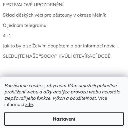
FESTIVALOVÉ UPOZORNĚNÍ
Sklad děských věcí pro pěstouny v okrese Mělník
O jednom telegramu
4+1
Jak to bylo se Želvím doupětem a pár informací navíc...
SLEDUJTE NAŠE "SOCKY" KVŮLI OTEVÍRACÍ DOBĚ
Používáme cookies, abychom Vám umožnili pohodlné
prohlížení webu a díky analýze provozu webu neustále
zlepšovali jeho funkce, výkon a použitelnost.
Více
informací
zde
.
Vytvořil Shoptet
Nastavení