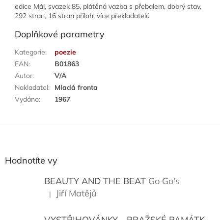
edice Máj, svazek 85, plátěná vazba s přebalem, dobrý stav,
292 stran, 16 stran příloh, více překladatelů
Doplňkové parametry
Kategorie
:
poezie
EAN
:
B01863
Autor
:
V/A
Nakladatel
:
Mladá fronta
Vydáno
:
1967
Z
á
p
a
Hodnotíte vy
t
í
BEAUTY AND THE BEAT
Go Go's
Jiří Matějů
|
Hodnocení produktu je 5 z 5 hvězdiček.
VYSTŘIHOVÁNKY - PRAŽSKÉ PAMÁTKY
K