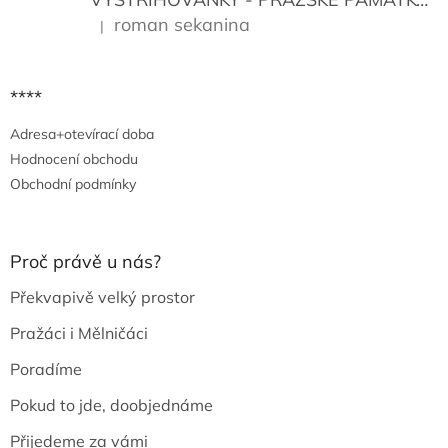
roman sekanina
|
Hodnocení produktu je 5 z 5 hvězdiček.
****
Adresa+otevírací doba
Hodnocení obchodu
Obchodní podmínky
Proč právě u nás?
Překvapivě velký prostor
Pražáci i Mělničáci
Poradíme
Pokud to jde, doobjednáme
Přijedeme za vámi