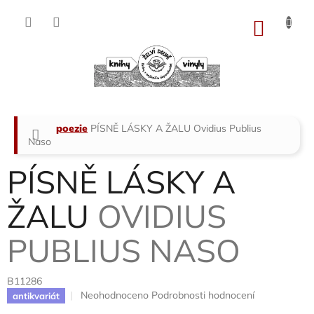
Přejít
na
NÁKU
obsah
KOŠÍK
Domů
poezie
PÍSNĚ LÁSKY A ŽALU
Ovidius Publius
Naso
PÍSNĚ LÁSKY A
ŽALU
OVIDIUS
PUBLIUS NASO
B11286
Průměrné
Neohodnoceno
Podrobnosti hodnocení
antikvariát
hodnocení