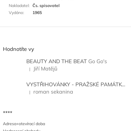
Nakladatel
:
Čs. spisovatel
Vydáno
:
1965
Z
á
p
a
Hodnotíte vy
t
í
BEAUTY AND THE BEAT
Go Go's
Jiří Matějů
|
Hodnocení produktu je 5 z 5 hvězdiček.
VYSTŘIHOVÁNKY - PRAŽSKÉ PAMÁTKY
K
roman sekanina
|
Hodnocení produktu je 5 z 5 hvězdiček.
****
Adresa+otevírací doba
Hodnocení obchodu