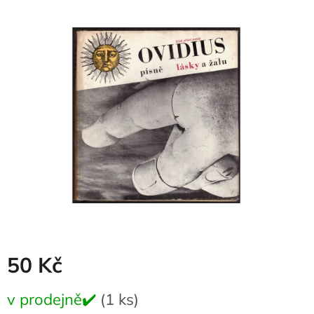
produktu
je
0,0
z
5
hvězdiček.
50 Kč
Měrná
v prodejně✔️
(1 ks)
cena: