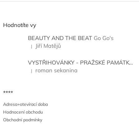
Z
á
p
a
Hodnotíte vy
t
í
BEAUTY AND THE BEAT
Go Go's
Jiří Matějů
|
Hodnocení produktu je 5 z 5 hvězdiček.
VYSTŘIHOVÁNKY - PRAŽSKÉ PAMÁTKY
K
roman sekanina
|
Hodnocení produktu je 5 z 5 hvězdiček.
****
Adresa+otevírací doba
Hodnocení obchodu
Obchodní podmínky