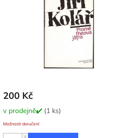
5
hvězdiček.
200 Kč
Měrná
v prodejně✔️
(1 ks)
cena:
Možnosti doručení