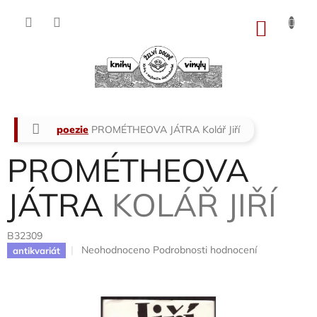
Přejít
na
NÁKU
obsah
KOŠÍK
Domů
poezie
PROMÉTHEOVA JÁTRA
Kolář Jiří
PROMÉTHEOVA
JÁTRA
KOLÁŘ JIŘÍ
B32309
Průměrné
Neohodnoceno
Podrobnosti hodnocení
antikvariát
hodnocení
produktu
je
0,0
z