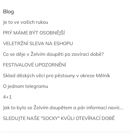
Blog
Je to ve vašich rukou
PRÝ MÁME BÝT OSOBNĚJŠÍ
VELETRŽNÍ SLEVA NA ESHOPU
Co se děje v Želvím doupěti po zavírací době?
FESTIVALOVÉ UPOZORNĚNÍ
Sklad děských věcí pro pěstouny v okrese Mělník
O jednom telegramu
4+1
Jak to bylo se Želvím doupětem a pár informací navíc...
SLEDUJTE NAŠE "SOCKY" KVŮLI OTEVÍRACÍ DOBĚ