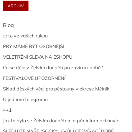
ARCHIV
Blog
Je to ve vašich rukou
PRÝ MÁME BÝT OSOBNĚJŠÍ
VELETRŽNÍ SLEVA NA ESHOPU
Co se děje v Želvím doupěti po zavírací době?
FESTIVALOVÉ UPOZORNĚNÍ
Sklad děských věcí pro pěstouny v okrese Mělník
O jednom telegramu
4+1
Jak to bylo se Želvím doupětem a pár informací navíc...
SLEDUJTE NAŠE "SOCKY" KVŮLI OTEVÍRACÍ DOBĚ