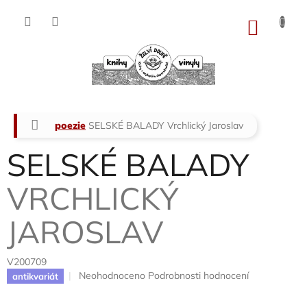
Přejít
na
NÁKU
obsah
KOŠÍK
Domů
poezie
SELSKÉ BALADY
Vrchlický Jaroslav
SELSKÉ BALADY
VRCHLICKÝ
JAROSLAV
V200709
Průměrné
Neohodnoceno
Podrobnosti hodnocení
antikvariát
hodnocení
produktu