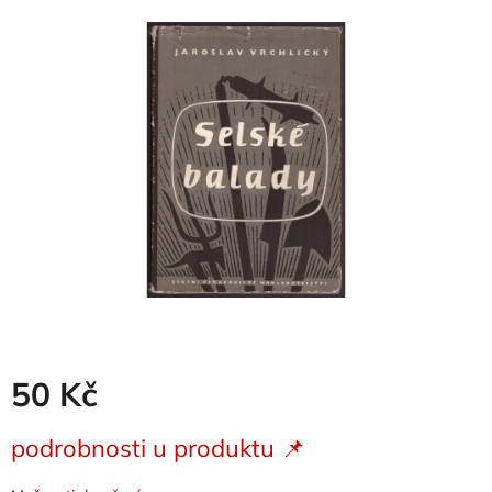
je
0,0
z
5
hvězdiček.
50 Kč
Měrná
podrobnosti u produktu 📌
cena: