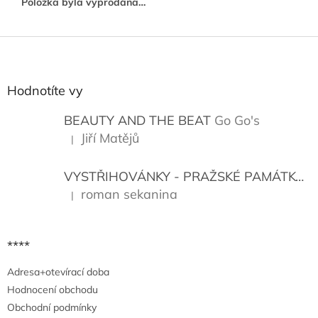
Položka byla vyprodána…
Z
á
p
a
Hodnotíte vy
t
í
BEAUTY AND THE BEAT
Go Go's
Jiří Matějů
|
Hodnocení produktu je 5 z 5 hvězdiček.
VYSTŘIHOVÁNKY - PRAŽSKÉ PAMÁTKY
K
roman sekanina
|
Hodnocení produktu je 5 z 5 hvězdiček.
****
Adresa+otevírací doba
Hodnocení obchodu
Obchodní podmínky