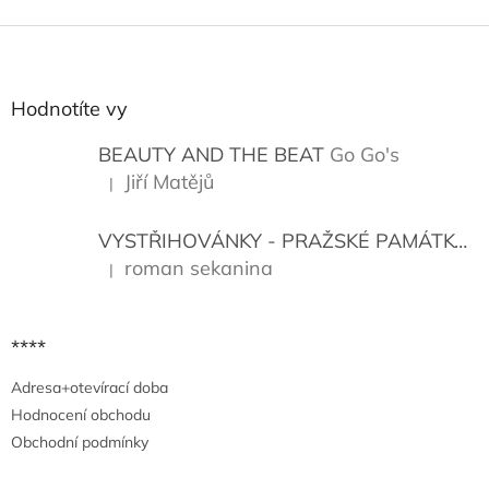
Z
á
p
a
Hodnotíte vy
t
í
BEAUTY AND THE BEAT
Go Go's
Jiří Matějů
|
Hodnocení produktu je 5 z 5 hvězdiček.
VYSTŘIHOVÁNKY - PRAŽSKÉ PAMÁTKY
K
roman sekanina
|
Hodnocení produktu je 5 z 5 hvězdiček.
****
Adresa+otevírací doba
Hodnocení obchodu
Obchodní podmínky