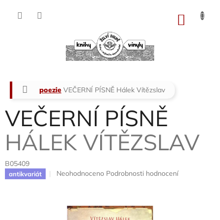
Přejít
na
NÁKU
obsah
KOŠÍK
Domů
poezie
VEČERNÍ PÍSNĚ
Hálek Vítězslav
VEČERNÍ PÍSNĚ
HÁLEK VÍTĚZSLAV
B05409
Průměrné
Neohodnoceno
Podrobnosti hodnocení
antikvariát
hodnocení
produktu
je
0,0
z