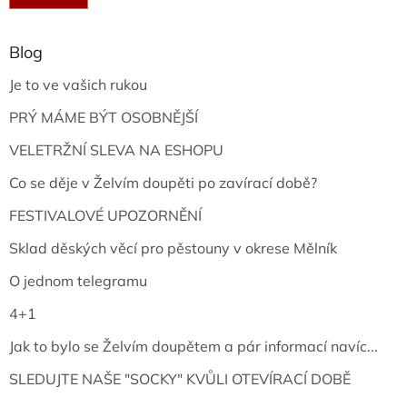
Blog
Je to ve vašich rukou
PRÝ MÁME BÝT OSOBNĚJŠÍ
VELETRŽNÍ SLEVA NA ESHOPU
Co se děje v Želvím doupěti po zavírací době?
FESTIVALOVÉ UPOZORNĚNÍ
Sklad děských věcí pro pěstouny v okrese Mělník
O jednom telegramu
4+1
Jak to bylo se Želvím doupětem a pár informací navíc...
SLEDUJTE NAŠE "SOCKY" KVŮLI OTEVÍRACÍ DOBĚ