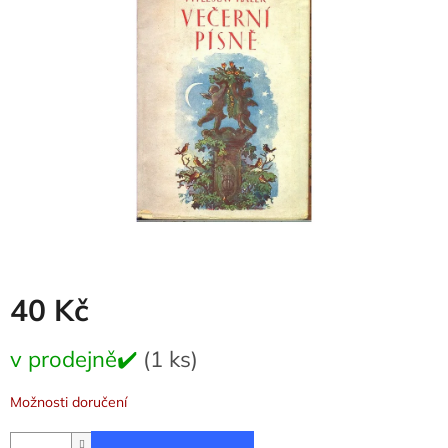
5
hvězdiček.
40 Kč
Měrná
v prodejně✔️
(1 ks)
cena:
Možnosti doručení