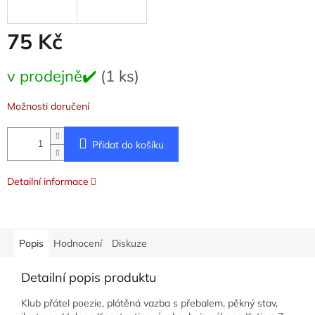
75 Kč
Měrná
v prodejně✔️
(1 ks)
cena:
Možnosti doručení
Přidat do košíku
Detailní informace
Popis
Hodnocení
Diskuze
Detailní popis produktu
Klub přátel poezie, plátěná vazba s přebalem, pěkný stav,