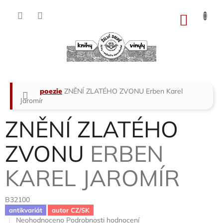
Přejít
na
NÁKU
obsah
KOŠÍK
Domů
poezie
ZNĚNÍ ZLATÉHO ZVONU
Erben Karel
Jaromír
ZNĚNÍ ZLATÉHO
ZVONU
ERBEN
KAREL JAROMÍR
B32100
antikvariát
autor CZ/SK
Průměrné
Neohodnoceno
Podrobnosti hodnocení