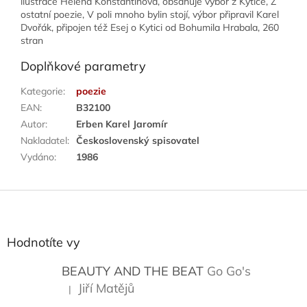
ilustrace Helena Konstantinová, obsahuje výbor z Kytice, Z
ostatní poezie, V poli mnoho bylin stojí, výbor připravil Karel
Dvořák, připojen též Esej o Kytici od Bohumila Hrabala, 260
stran
Doplňkové parametry
Kategorie
:
poezie
EAN
:
B32100
Autor
:
Erben Karel Jaromír
Nakladatel
:
Československý spisovatel
Vydáno
:
1986
Z
á
p
a
Hodnotíte vy
t
í
BEAUTY AND THE BEAT
Go Go's
Jiří Matějů
|
Hodnocení produktu je 5 z 5 hvězdiček.