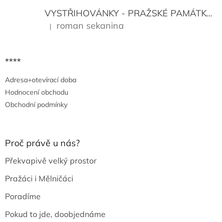
VYSTŘIHOVÁNKY - PRAŽSKÉ PAMÁTKY
K
roman sekanina
|
Hodnocení produktu je 5 z 5 hvězdiček.
****
Adresa+otevírací doba
Hodnocení obchodu
Obchodní podmínky
Proč právě u nás?
Překvapivě velký prostor
Pražáci i Mělničáci
Poradíme
Pokud to jde, doobjednáme