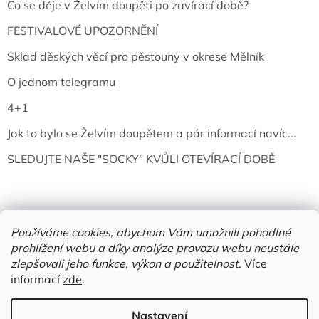
Co se děje v Želvím doupěti po zavírací době?
FESTIVALOVÉ UPOZORNĚNÍ
Sklad děských věcí pro pěstouny v okrese Mělník
O jednom telegramu
4+1
Jak to bylo se Želvím doupětem a pár informací navíc...
SLEDUJTE NAŠE "SOCKY" KVŮLI OTEVÍRACÍ DOBĚ
Používáme cookies, abychom Vám umožnili pohodlné
prohlížení webu a díky analýze provozu webu neustále
zlepšovali jeho funkce, výkon a použitelnost.
Více
informací
zde
.
Vytvořil Shoptet
Nastavení