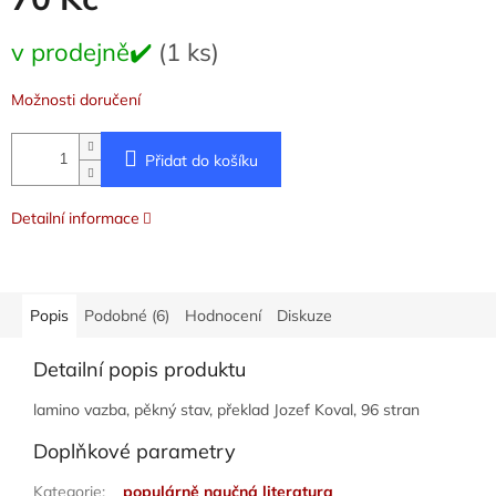
Měrná
v prodejně✔️
(1 ks)
cena:
Možnosti doručení
Přidat do košíku
Detailní informace
Popis
Podobné (6)
Hodnocení
Diskuze
Detailní popis produktu
lamino vazba, pěkný stav, překlad Jozef Koval, 96 stran
Doplňkové parametry
Kategorie
:
populárně naučná literatura