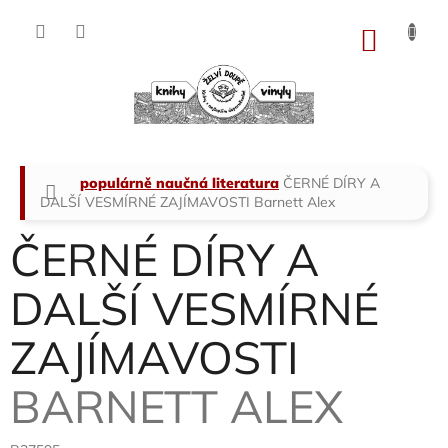
Přejít
na
NÁKU
obsah
KOŠÍK
Domů
populárně naučná literatura
ČERNÉ DÍRY A
DALŠÍ VESMÍRNÉ ZAJÍMAVOSTI
Barnett Alex
ČERNÉ DÍRY A
DALŠÍ VESMÍRNÉ
ZAJÍMAVOSTI
BARNETT ALEX