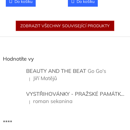
Do košíku
Do košíku
ZOBRAZIT VŠECHNY SOUVISEJÍCÍ PRODUKTY
Z
á
p
a
Hodnotíte vy
t
í
BEAUTY AND THE BEAT
Go Go's
Jiří Matějů
|
Hodnocení produktu je 5 z 5 hvězdiček.
VYSTŘIHOVÁNKY - PRAŽSKÉ PAMÁTKY
K
roman sekanina
|
Hodnocení produktu je 5 z 5 hvězdiček.
****