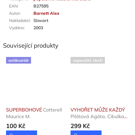
EAN
:
B27595
Autor
:
Barnett Alex
Nakladatel
:
Slovart
Vydáno
:
2003
Související produkty
antikvariát
nepoužité zboží
SUPERBOHOVÉ
Cotterell
VYHOŘET MŮŽE KAŽDÝ
Maurice M.
Pilátová Agáta, Cibulka
Aleš, Honzák Rad
100 Kč
299 Kč