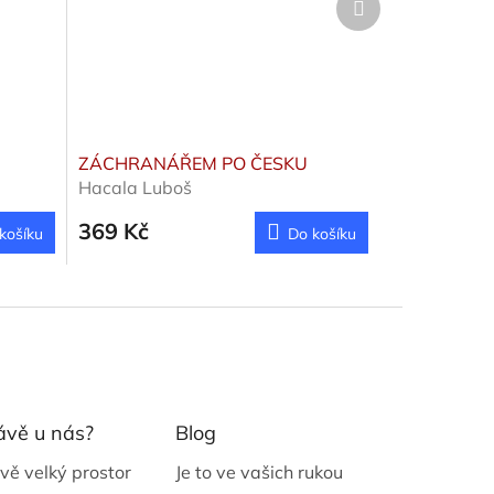
produkt
ZÁCHRANÁŘEM PO ČESKU
Hacala Luboš
369 Kč
košíku
Do košíku
ávě u nás?
Blog
vě velký prostor
Je to ve vašich rukou