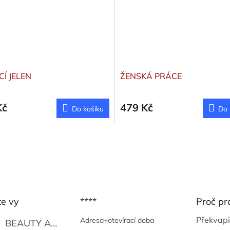
CÍ JELEN
ŽENSKÁ PRÁCE
Kč
479 Kč
Do košíku
Do 
te vy
****
Proč pr
Překvapi
Adresa+otevírací doba
BEAUTY AND THE BEAT
Go Go's