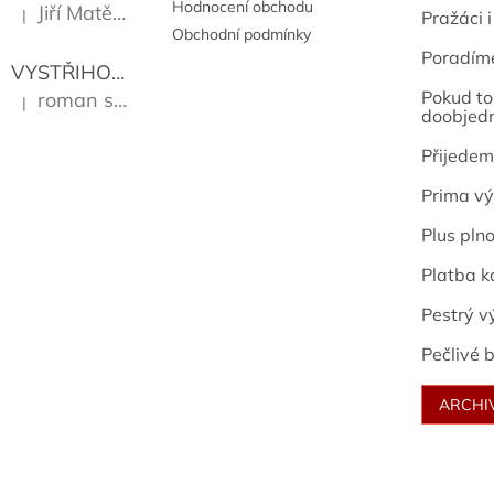
Hodnocení obchodu
Jiří Matějů
|
Pražáci i
Hodnocení produktu je 5 z 5 hvězdiček.
Obchodní podmínky
Poradím
VYSTŘIHOVÁNKY - PRAŽSKÉ PAMÁTKY
Kropáček J
Pokud to 
roman sekanina
|
Hodnocení produktu je 5 z 5 hvězdiček.
doobjed
Přijedem
Prima vý
Plus pln
Platba k
Pestrý v
Pečlivé b
ARCHI