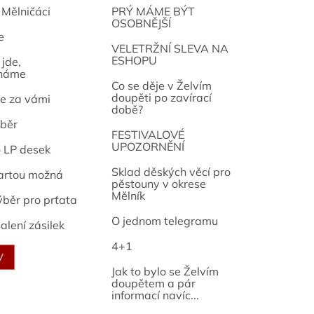
 Mělničáci
PRÝ MÁME BÝT
OSOBNĚJŠÍ
e
osef
VELETRŽNÍ SLEVA NA
ESHOPU
jde,
náme
Co se děje v Želvím
doupěti po zavírací
e za vámi
době?
běr
FESTIVALOVÉ
UPOZORNĚNÍ
o LP desek
Sklad děských věcí pro
artou možná
pěstouny v okrese
Mělník
ýběr pro prťata
O jednom telegramu
alení zásilek
4+1
V
Jak to bylo se Želvím
doupětem a pár
informací navíc...