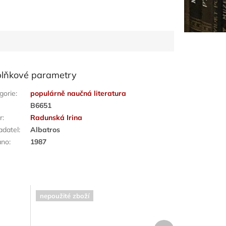
lňkové parametry
gorie
:
populárně naučná literatura
:
B6651
r
:
Radunská Irina
adatel
:
Albatros
áno
:
1987
nepoužité zboží
Další