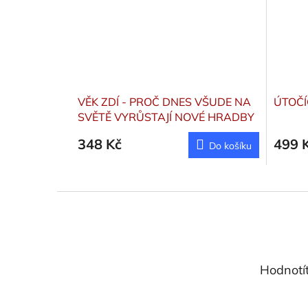
VĚK ZDÍ - PROČ DNES VŠUDE NA
ÚTOČÍ
SVĚTĚ VYRŮSTAJÍ NOVÉ HRADBY
Marshall Tim
348 Kč
499 
Do košíku
Z
á
p
a
t
Hodnotí
í