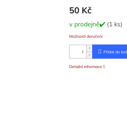
50 Kč
Měrná
v prodejně✔️
(1 ks)
cena:
Možnosti doručení
Přidat do koš
Detailní informace