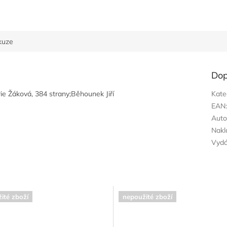
kuze
Dop
ie Žáková, 384 strany;Běhounek Jiří
Kate
EAN
Auto
Nakl
Vyd
ité zboží
nepoužité zboží