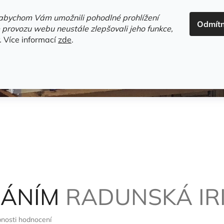
ADRESA+OTEVÍRACÍ DOBA
HODNOCENÍ OBCHODU
OBC
abychom Vám umožnili pohodlné prohlížení
Odmít
HLEDAT
 provozu webu neustále zlepšovali jeho funkce,
.
Více informací
zde
.
estsellery
Gramodesky
Detektivky
Knihy o Mělníku a 
NÁNÍM
RADUNSKÁ IR
nosti hodnocení