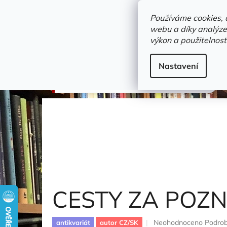
Přejít
objednavka@zelvi-doupe.cz
na
Používáme cookies, 
obsah
webu a díky analýze
Domů
výkon a použitelnost
Adresa+otevírací doba
Novinky
Trvalky a b
populárně naučná literatura
Nastavení
CESTY ZA POZNÁNÍM
Radunská Irina
CESTY ZA POZ
Průměrné
Neohodnoceno
Podrob
antikvariát
autor CZ/SK