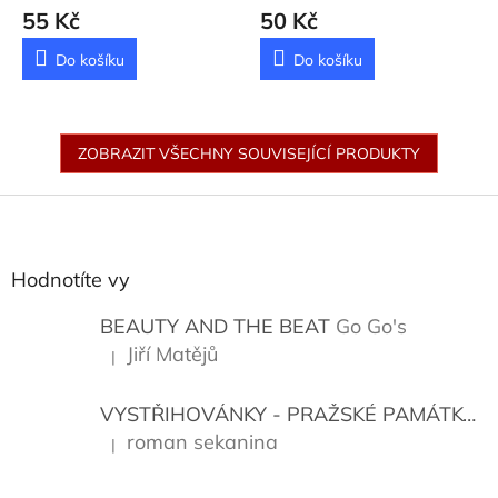
55 Kč
50 Kč
Do košíku
Do košíku
ZOBRAZIT VŠECHNY SOUVISEJÍCÍ PRODUKTY
Z
á
p
a
Hodnotíte vy
t
í
BEAUTY AND THE BEAT
Go Go's
Jiří Matějů
|
Hodnocení produktu je 5 z 5 hvězdiček.
VYSTŘIHOVÁNKY - PRAŽSKÉ PAMÁTKY
K
roman sekanina
|
Hodnocení produktu je 5 z 5 hvězdiček.