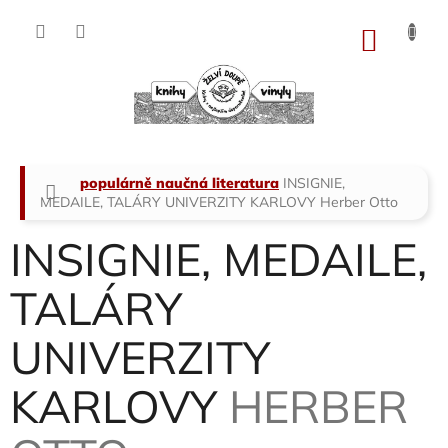
Přejít
na
NÁKU
obsah
KOŠÍK
Domů
populárně naučná literatura
INSIGNIE,
MEDAILE, TALÁRY UNIVERZITY KARLOVY
Herber Otto
INSIGNIE, MEDAILE,
TALÁRY
UNIVERZITY
KARLOVY
HERBER