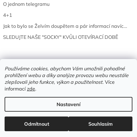
O jednom telegramu
4+1
Jak to bylo se Želvím doupětem a pár informací navíc...
SLEDUJTE NAŠE "SOCKY" KVŮLI OTEVÍRACÍ DOBĚ
Používáme cookies, abychom Vám umožnili pohodlné
prohlížení webu a díky analýze provozu webu neustále
zlepšovali jeho funkce, výkon a použitelnost.
Více
informací
zde
.
Vytvořil Shoptet
Nastavení
Copyright 2026
Želví doupě | knihy & vinyly | Mělník
. Všechna
Odmítnout
Souhlasím
práva vyhrazena.
Upravit nastavení cookies