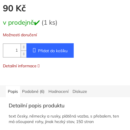
90 Kč
Měrná
v prodejně✔️
(1 ks)
cena:
Možnosti doručení
Přidat do košíku
Detailní informace
Popis
Podobné (6)
Hodnocení
Diskuze
Detailní popis produktu
text česky, německy a rusky, plátěná vazba, s přebalem, ten
má ošoupané rohy, jinak hezký stav, 150 stran