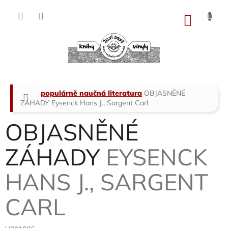
Přejít
na
NÁKU
obsah
KOŠÍK
Domů
populárně naučná literatura
OBJASNĚNÉ
ZÁHADY
Eysenck Hans J., Sargent Carl
OBJASNĚNÉ
ZÁHADY
EYSENCK
HANS J., SARGENT
CARL