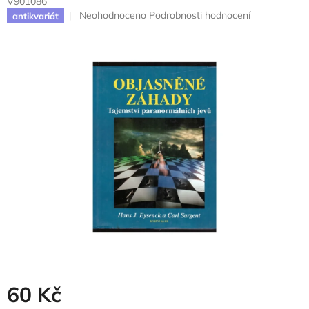
V901086
Průměrné
Neohodnoceno
Podrobnosti hodnocení
antikvariát
hodnocení
produktu
je
0,0
z
5
hvězdiček.
60 Kč