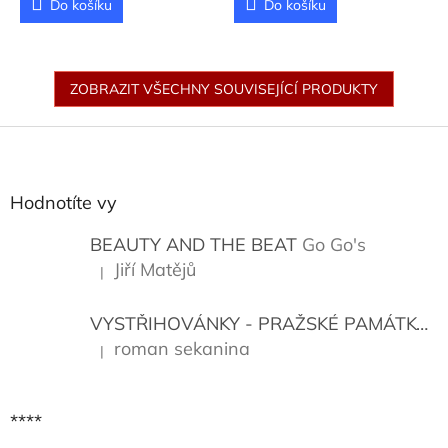
Do košíku
Do košíku
ZOBRAZIT VŠECHNY SOUVISEJÍCÍ PRODUKTY
Z
á
p
a
Hodnotíte vy
t
í
BEAUTY AND THE BEAT
Go Go's
Jiří Matějů
|
Hodnocení produktu je 5 z 5 hvězdiček.
VYSTŘIHOVÁNKY - PRAŽSKÉ PAMÁTKY
K
roman sekanina
|
Hodnocení produktu je 5 z 5 hvězdiček.
****