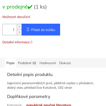
Měrná
v prodejně✔️
(1 ks)
cena:
Možnosti doručení
Přidat do košíku
Detailní informace
Popis
Podobné (6)
Hodnocení
Diskuze
Detailní popis produktu
tajemství paranormálních jevů, plátěná vazba s přebalem,
dobrý stav, překlad Eva Kotulová, 192 stran
Doplňkové parametry
Kategorie
:
populárně naučná literatura