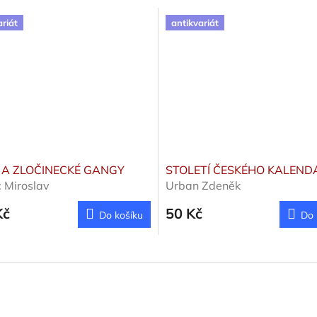
ariát
antikvariát
 A ZLOČINECKÉ GANGY
STOLETÍ ČESKÉHO KALEND
 Miroslav
Urban Zdeněk
Kč
50 Kč
Do košíku
Do 