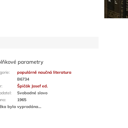
lňkové parametry
gorie
:
populárně naučná literatura
:
B6734
r
:
Špičák Josef ed.
adatel
:
Svobodné slovo
áno
:
1965
žka byla vyprodána…