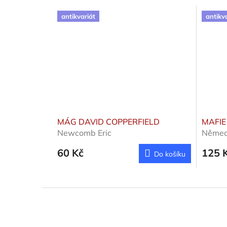
antikvariát
antikv
MÁG DAVID COPPERFIELD
MAFIE
Newcomb Eric
Němec
60 Kč
125 
Do košíku
Z
á
p
a