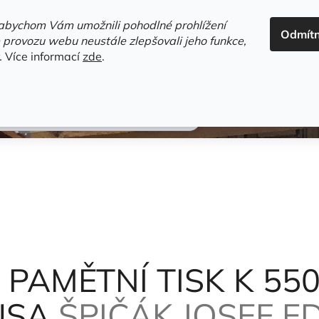
ADRESA+OTEVÍRACÍ DOBA
HODNOCENÍ OBCHODU
OBC
abychom Vám umožnili pohodlné prohlížení
Odmít
HLEDAT
 provozu webu neustále zlepšovali jeho funkce,
.
Více informací
zde
.
estsellery
Gramodesky
Detektivky
Knihy o Mělníku a 
Í UPÁLENÍ M.J. HUSA
Špičák Josef ed.
 PAMĚTNÍ TISK K 550
HUSA
ŠPIČÁK JOSEF ED