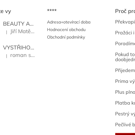
te vy
****
Proč pr
Překvapi
Adresa+otevírací doba
BEAUTY AND THE BEAT
Go Go's
Hodnocení obchodu
Jiří Matějů
|
Pražáci i
Hodnocení produktu je 5 z 5 hvězdiček.
Obchodní podmínky
Poradím
VYSTŘIHOVÁNKY - PRAŽSKÉ PAMÁTKY
Kropáček J
Pokud to 
roman sekanina
|
Hodnocení produktu je 5 z 5 hvězdiček.
doobjed
Přijedem
Prima vý
Plus pln
Platba k
Pestrý v
Pečlivé b