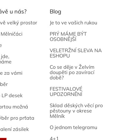
ávě u nás?
Blog
vě velký prostor
Je to ve vašich rukou
 Mělničáci
PRÝ MÁME BÝT
OSOBNĚJŠÍ
e
osef
VELETRŽNÍ SLEVA NA
ESHOPU
jde,
náme
Co se děje v Želvím
doupěti po zavírací
e za vámi
době?
běr
FESTIVALOVÉ
UPOZORNĚNÍ
o LP desek
Sklad děských věcí pro
artou možná
pěstouny v okrese
Mělník
ýběr pro prťata
O jednom telegramu
alení zásilek
4+1