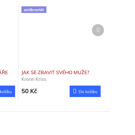
antikvariát
Další
produkt
ÁŘE
JAK SE ZBAVIT SVÉHO MUŽE?
Krenn Kriss
50 Kč
košíku
Do košíku