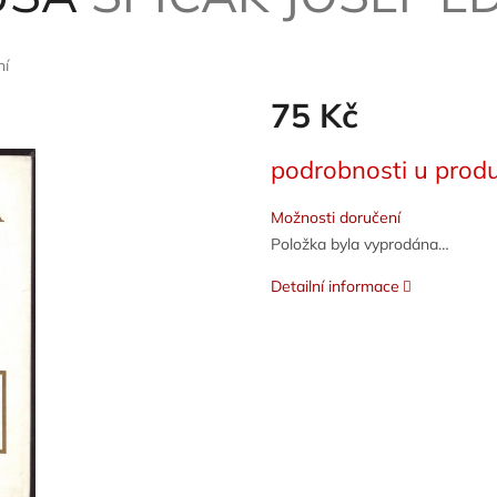
ní
75 Kč
Měrná
podrobnosti u produ
cena:
Možnosti doručení
Položka byla vyprodána…
Detailní informace