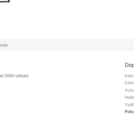
kuze
Dop
ad 2000 výtisků
Kate
EAN
Auto
Nakl
Vyd
Polo