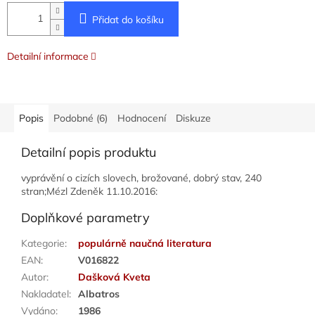
Přidat do košíku
Detailní informace
Popis
Podobné (6)
Hodnocení
Diskuze
Detailní popis produktu
vyprávění o cizích slovech, brožované, dobrý stav, 240
stran;Mézl Zdeněk 11.10.2016:
Doplňkové parametry
Kategorie
:
populárně naučná literatura
EAN
:
V016822
Autor
:
Dašková Kveta
Nakladatel
:
Albatros
Vydáno
:
1986