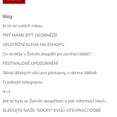
Blog
Je to ve vašich rukou
PRÝ MÁME BÝT OSOBNĚJŠÍ
VELETRŽNÍ SLEVA NA ESHOPU
Co se děje v Želvím doupěti po zavírací době?
FESTIVALOVÉ UPOZORNĚNÍ
Sklad děských věcí pro pěstouny v okrese Mělník
O jednom telegramu
4+1
Jak to bylo se Želvím doupětem a pár informací navíc...
SLEDUJTE NAŠE "SOCKY" KVŮLI OTEVÍRACÍ DOBĚ