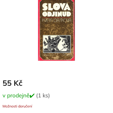
z
5
hvězdiček.
55 Kč
Měrná
v prodejně✔️
(1 ks)
cena:
Možnosti doručení