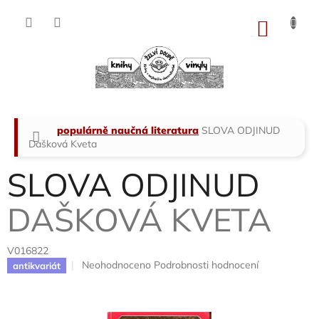
Přejít
na
NÁKU
obsah
KOŠÍK
Domů
populárně naučná literatura
SLOVA ODJINUD
Dašková Kveta
SLOVA ODJINUD
DAŠKOVÁ KVETA
V016822
Průměrné
Neohodnoceno
Podrobnosti hodnocení
antikvariát
hodnocení
produktu
je
0,0