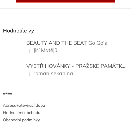
Z
á
p
a
Hodnotíte vy
t
í
BEAUTY AND THE BEAT
Go Go's
Jiří Matějů
|
Hodnocení produktu je 5 z 5 hvězdiček.
VYSTŘIHOVÁNKY - PRAŽSKÉ PAMÁTKY
K
roman sekanina
|
Hodnocení produktu je 5 z 5 hvězdiček.
****
Adresa+otevírací doba
Hodnocení obchodu
Obchodní podmínky