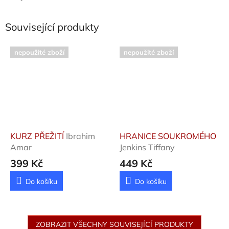
Související produkty
nepoužité zboží
nepoužité zboží
KURZ PŘEŽITÍ
Ibrahim
HRANICE SOUKROMÉHO
Amar
Jenkins Tiffany
399 Kč
449 Kč
Do košíku
Do košíku
ZOBRAZIT VŠECHNY SOUVISEJÍCÍ PRODUKTY