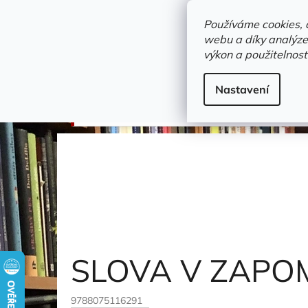
Přejít
objednavka@zelvi-doupe.cz
na
Používáme cookies, 
obsah
webu a díky analýze
Domů
výkon a použitelnost
Adresa+otevírací doba
Novinky
Trvalky a b
populárně naučná literatura
Nastavení
SLOVA V ZAPOMENUTÍ DANÁ
Ouředník Patrik
SLOVA V ZAPO
9788075116291