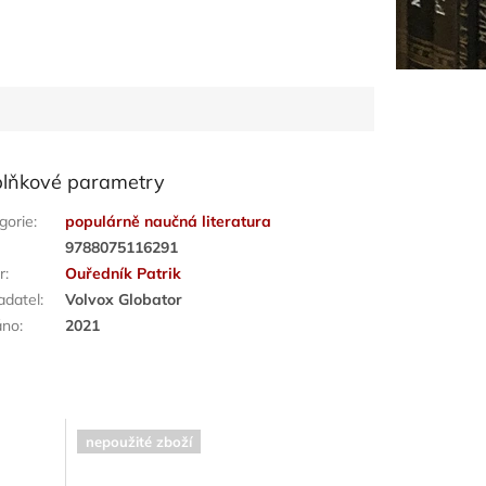
lňkové parametry
gorie
:
populárně naučná literatura
:
9788075116291
r
:
Ouředník Patrik
adatel
:
Volvox Globator
áno
:
2021
nepoužité zboží