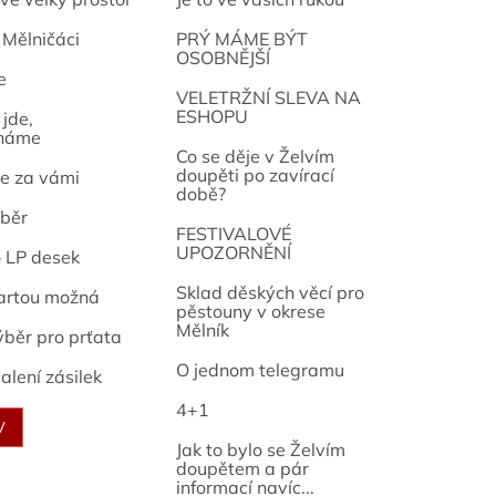
 Mělničáci
PRÝ MÁME BÝT
OSOBNĚJŠÍ
e
osef
VELETRŽNÍ SLEVA NA
ESHOPU
jde,
náme
Co se děje v Želvím
doupěti po zavírací
e za vámi
době?
běr
FESTIVALOVÉ
UPOZORNĚNÍ
o LP desek
Sklad děských věcí pro
artou možná
pěstouny v okrese
Mělník
ýběr pro prťata
O jednom telegramu
alení zásilek
4+1
V
Jak to bylo se Želvím
doupětem a pár
informací navíc...