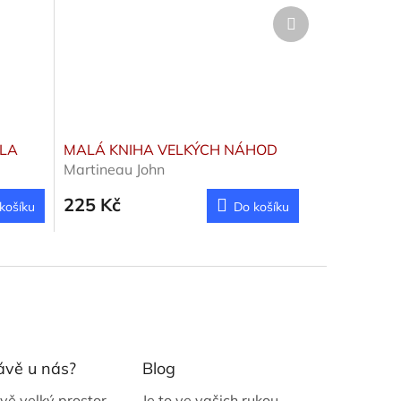
Další
produkt
ÍLA
MALÁ KNIHA VELKÝCH NÁHOD
Martineau John
225 Kč
košíku
Do košíku
ávě u nás?
Blog
vě velký prostor
Je to ve vašich rukou