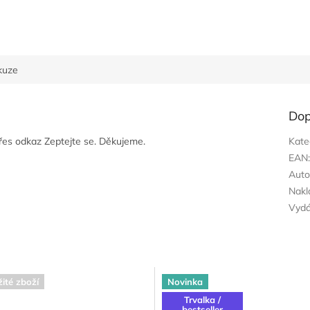
kuze
Dop
přes odkaz Zeptejte se. Děkujeme.
Kate
EAN
Auto
Nakl
Vyd
ité zboží
Novinka
Trvalka /
bestseller