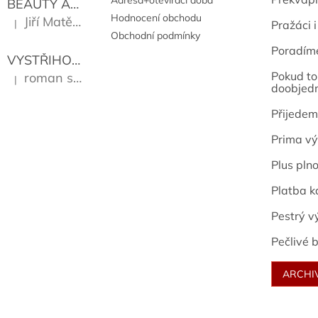
Adresa+otevírací doba
BEAUTY AND THE BEAT
Go Go's
Hodnocení obchodu
Jiří Matějů
|
Pražáci i
Hodnocení produktu je 5 z 5 hvězdiček.
Obchodní podmínky
Poradím
VYSTŘIHOVÁNKY - PRAŽSKÉ PAMÁTKY
Kropáček J
Pokud to 
roman sekanina
|
Hodnocení produktu je 5 z 5 hvězdiček.
doobjed
Přijedem
Prima vý
Plus pln
Platba k
Pestrý v
Pečlivé b
ARCHI