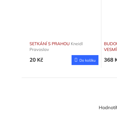
SETKÁNÍ S PRAHOU
Kneidl
BUDOU
Pravoslav
VESMÍ
NÁŠ 
20 Kč
368 
Do košíku
Z
á
p
a
t
Hodnotí
í