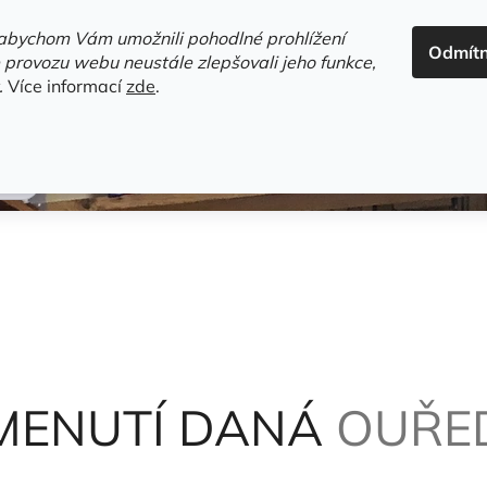
ADRESA+OTEVÍRACÍ DOBA
HODNOCENÍ OBCHODU
OBC
abychom Vám umožnili pohodlné prohlížení
Odmít
HLEDAT
 provozu webu neustále zlepšovali jeho funkce,
.
Více informací
zde
.
estsellery
Gramodesky
Detektivky
Knihy o Mělníku a 
MENUTÍ DANÁ
OUŘED