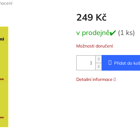
nocení
249 Kč
Měrná
v prodejně✔️
(1 ks)
cena:
Možnosti doručení
Přidat do koš
Detailní informace