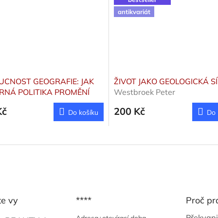
antikvariát
CNOST GEOGRAFIE: JAK
ŽIVOT JAKO GEOLOGICKÁ S
RNÁ POLITIKA PROMĚNÍ
Westbroek Peter
SVĚT
Marshall Tim
Kč
200 Kč
Do košíku
Do 
te vy
****
Proč pr
Překvapi