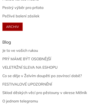
Pestrý výběr pro prťata
Pečlivé balení zásilek
ARCHIV
Blog
Je to ve vašich rukou
PRÝ MÁME BÝT OSOBNĚJŠÍ
VELETRŽNÍ SLEVA NA ESHOPU
Co se děje v Želvím doupěti po zavírací době?
FESTIVALOVÉ UPOZORNĚNÍ
Sklad děských věcí pro pěstouny v okrese Mělník
O jednom telegramu