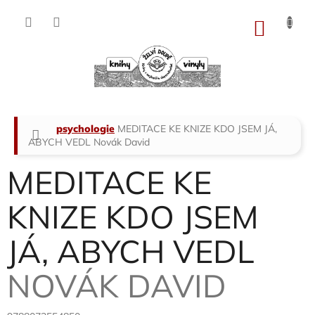
Přejít
na
NÁKU
obsah
KOŠÍK
Domů
psychologie
MEDITACE KE KNIZE KDO JSEM JÁ,
ABYCH VEDL
Novák David
MEDITACE KE
KNIZE KDO JSEM
JÁ, ABYCH VEDL
NOVÁK DAVID