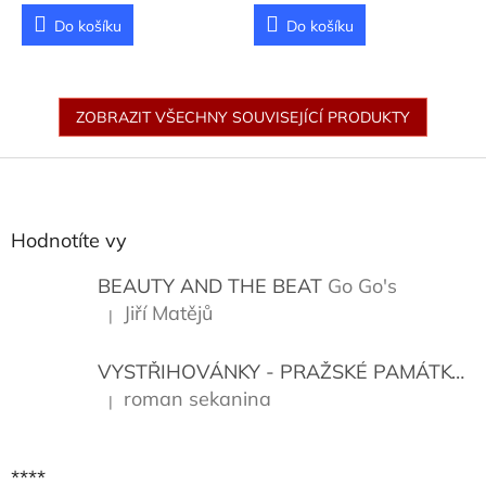
Do košíku
Do košíku
ZOBRAZIT VŠECHNY SOUVISEJÍCÍ PRODUKTY
Z
á
p
a
Hodnotíte vy
t
í
BEAUTY AND THE BEAT
Go Go's
Jiří Matějů
|
Hodnocení produktu je 5 z 5 hvězdiček.
VYSTŘIHOVÁNKY - PRAŽSKÉ PAMÁTKY
K
roman sekanina
|
Hodnocení produktu je 5 z 5 hvězdiček.
****