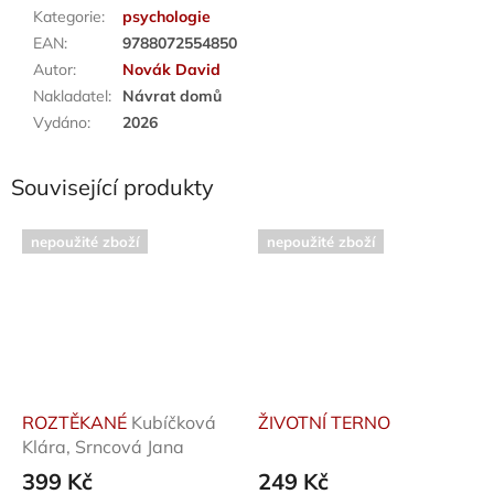
Kategorie
:
psychologie
EAN
:
9788072554850
Autor
:
Novák David
Nakladatel
:
Návrat domů
Vydáno
:
2026
Související produkty
nepoužité zboží
nepoužité zboží
ROZTĚKANÉ
Kubíčková
ŽIVOTNÍ TERNO
Klára, Srncová Jana
399 Kč
249 Kč