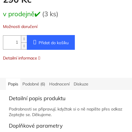
Měrná
v prodejně✔️
(3 ks)
cena:
Možnosti doručení
Přidat do košíku
Detailní informace
Popis
Podobné (6)
Hodnocení
Diskuze
Detailní popis produktu
Podrobnosti se připravují, kdyžtak si o ně napište přes odkaz
Zeptejte se. Děkujeme.
Doplňkové parametry