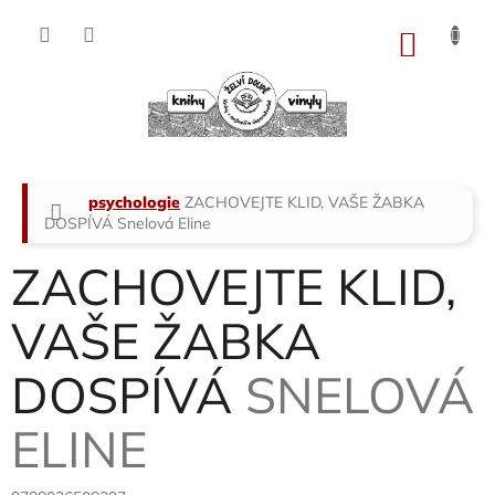
Přejít
na
NÁKU
obsah
KOŠÍK
Domů
psychologie
ZACHOVEJTE KLID, VAŠE ŽABKA
DOSPÍVÁ
Snelová Eline
ZACHOVEJTE KLID,
VAŠE ŽABKA
DOSPÍVÁ
SNELOVÁ
ELINE