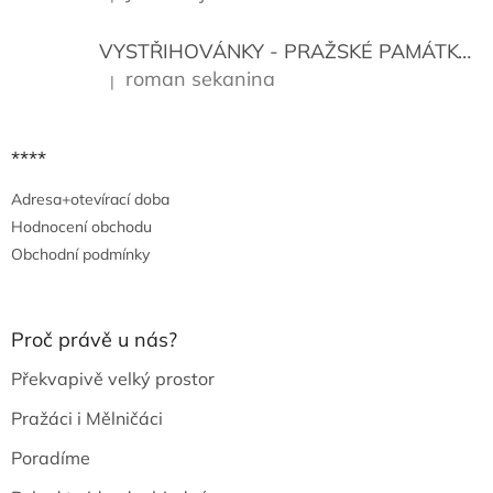
Hodnocení produktu je 5 z 5 hvězdiček.
VYSTŘIHOVÁNKY - PRAŽSKÉ PAMÁTKY
K
roman sekanina
|
Hodnocení produktu je 5 z 5 hvězdiček.
****
Adresa+otevírací doba
Hodnocení obchodu
Obchodní podmínky
Proč právě u nás?
Překvapivě velký prostor
Pražáci i Mělničáci
Poradíme