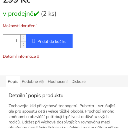
Měrná
v prodejně✔️
(2 ks)
cena:
Možnosti doručení
Přidat do košíku
Detailní informace
Popis
Podobné (6)
Hodnocení
Diskuze
Detailní popis produktu
Zachovejte klid při výchově teenagerů. Puberta - vzrušující,
ale pro spoustu dětí i velice těžké období. Prochází mnoha
změnami a obzvlášť potřebují trpělivost a důvěru svých
rodičů. Udržet při výchově dospívajících rovnováhu mezi
otevřenou myslí (mindfulness) a vřelým srdcem přitom vůbec