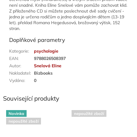
není snadné. Kniha Eline Snelové vám pomůže zachovat klid.
Z přiloženého CD si můžete poslechnout dvě sady cvičení -
jedna je určena rodičům a jedna dospívajícím dětem (13-19
let). překlad Romana Hegedusová, brožovaný výtisk, 152
stran.
Doplňkové parametry
Kategorie
:
psychologie
EAN
:
9788026508397
Autor
:
Snelová Eline
Nakladatel
:
Bizbooks
Vydáno
:
0
Související produkty
Novinka
nepoužité zboží
nepoužité zboží