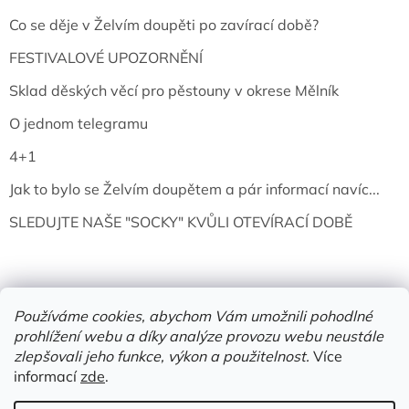
Co se děje v Želvím doupěti po zavírací době?
FESTIVALOVÉ UPOZORNĚNÍ
Sklad děských věcí pro pěstouny v okrese Mělník
O jednom telegramu
4+1
Jak to bylo se Želvím doupětem a pár informací navíc...
SLEDUJTE NAŠE "SOCKY" KVŮLI OTEVÍRACÍ DOBĚ
Používáme cookies, abychom Vám umožnili pohodlné
prohlížení webu a díky analýze provozu webu neustále
zlepšovali jeho funkce, výkon a použitelnost.
Více
informací
zde
.
Vytvořil Shoptet