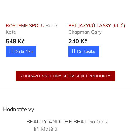
ROSTEME SPOLU
Rope
PĚT JAZYKŮ LÁSKY (KLÍČ)
Kate
Chapman Gary
548 Kč
240 Kč
Do košíku
Do košíku
ZOBRAZIT VŠECHNY SOUVISEJÍCÍ PRODUKTY
Z
á
p
a
Hodnotíte vy
t
í
BEAUTY AND THE BEAT
Go Go's
Jiří Matějů
|