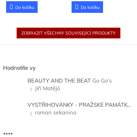
Do košíku
Do košíku
ZOBRAZIT VŠECHNY SOUVISEJÍCÍ PRODUKTY
Z
á
p
a
Hodnotíte vy
t
í
BEAUTY AND THE BEAT
Go Go's
Jiří Matějů
|
Hodnocení produktu je 5 z 5 hvězdiček.
VYSTŘIHOVÁNKY - PRAŽSKÉ PAMÁTKY
K
roman sekanina
|
Hodnocení produktu je 5 z 5 hvězdiček.
****