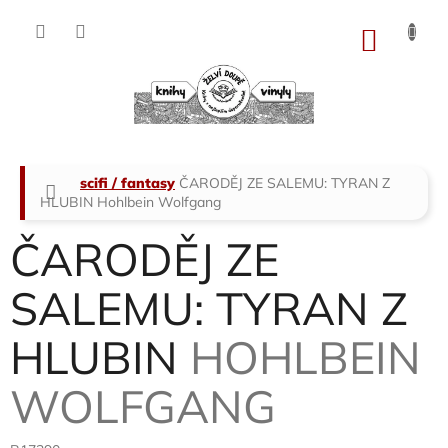
Přejít
na
NÁKU
obsah
KOŠÍK
Domů
scifi / fantasy
ČARODĚJ ZE SALEMU: TYRAN Z
HLUBIN
Hohlbein Wolfgang
ČARODĚJ ZE
SALEMU: TYRAN Z
HLUBIN
HOHLBEIN
WOLFGANG