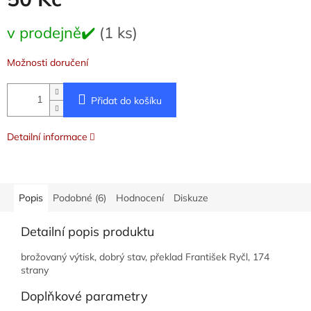
Měrná
v prodejně✔️
(1 ks)
cena:
Možnosti doručení
Přidat do košíku
Detailní informace
Popis
Podobné (6)
Hodnocení
Diskuze
Detailní popis produktu
brožovaný výtisk, dobrý stav, překlad František Ryčl, 174
strany
Doplňkové parametry