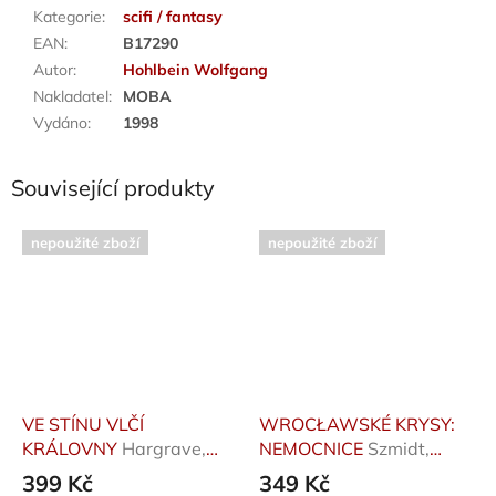
Kategorie
:
scifi / fantasy
EAN
:
B17290
Autor
:
Hohlbein Wolfgang
Nakladatel
:
MOBA
Vydáno
:
1998
Související produkty
nepoužité zboží
nepoužité zboží
VE STÍNU VLČÍ
WROCŁAWSKÉ KRYSY:
KRÁLOVNY
Hargrave,
NEMOCNICE
Szmidt,
Kiran Millwood
Robert J.
399 Kč
349 Kč