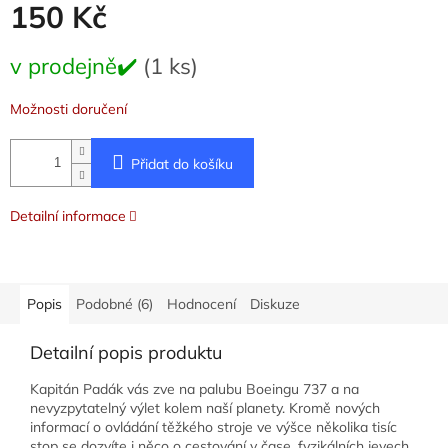
150 Kč
Měrná
v prodejně✔️
(1 ks)
cena:
Možnosti doručení
Přidat do košíku
Detailní informace
Popis
Podobné (6)
Hodnocení
Diskuze
Detailní popis produktu
Kapitán Padák vás zve na palubu Boeingu 737 a na
nevyzpytatelný výlet kolem naší planety. Kromě nových
informací o ovládání těžkého stroje ve výšce několika tisíc
stop se dozvíte i něco o cestování v čase, fyzikálních jevech