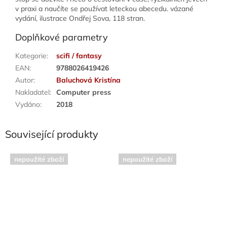
v praxi a naučíte se používat leteckou abecedu. vázané
vydání, ilustrace Ondřej Sova, 118 stran.
Doplňkové parametry
Kategorie
:
scifi / fantasy
EAN
:
9788026419426
Autor
:
Baluchová Kristína
Nakladatel
:
Computer press
Vydáno
:
2018
Související produkty
nepoužité zboží
nepoužité zboží