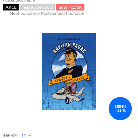
9788026419426
AKCE
nepoužité zboží
autor CZ/SK
Průměrné
Neohodnoceno
Podrobnosti hodnocení
hodnocení
produktu
je
0,0
z
5
hvězdiček.
169 Kč
–11 %
169 Kč
–11 %