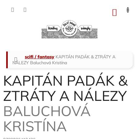
Přejít
na
NÁKU
obsah
KOŠÍK
Domů
scifi / fantasy
KAPITÁN PADÁK & ZTRÁTY A
NÁLEZY
Baluchová Kristína
KAPITÁN PADÁK &
ZTRÁTY A NÁLEZY
BALUCHOVÁ
KRISTÍNA