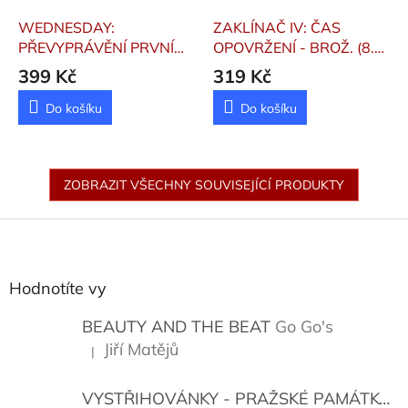
WEDNESDAY:
ZAKLÍNAČ IV: ČAS
PŘEVYPRÁVĚNÍ PRVNÍ
OPOVRŽENÍ - BROŽ. (8.
SÉRIE
VYDÁNÍ)
Sapkowski,
399 Kč
319 Kč
Andrzej
Do košíku
Do košíku
ZOBRAZIT VŠECHNY SOUVISEJÍCÍ PRODUKTY
Z
á
p
a
Hodnotíte vy
t
í
BEAUTY AND THE BEAT
Go Go's
Jiří Matějů
|
Hodnocení produktu je 5 z 5 hvězdiček.
VYSTŘIHOVÁNKY - PRAŽSKÉ PAMÁTKY
K