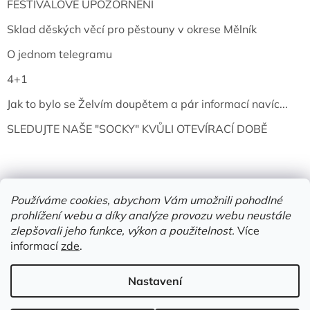
FESTIVALOVÉ UPOZORNĚNÍ
Sklad děských věcí pro pěstouny v okrese Mělník
O jednom telegramu
4+1
Jak to bylo se Želvím doupětem a pár informací navíc...
SLEDUJTE NAŠE "SOCKY" KVŮLI OTEVÍRACÍ DOBĚ
Používáme cookies, abychom Vám umožnili pohodlné
prohlížení webu a díky analýze provozu webu neustále
zlepšovali jeho funkce, výkon a použitelnost.
Více
informací
zde
.
Vytvořil Shoptet
Nastavení