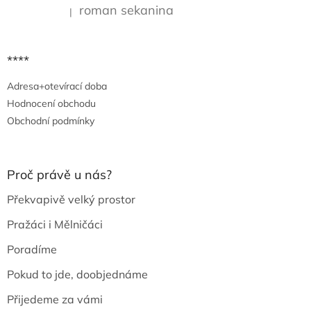
roman sekanina
|
Hodnocení produktu je 5 z 5 hvězdiček.
****
Adresa+otevírací doba
Hodnocení obchodu
Obchodní podmínky
Proč právě u nás?
Překvapivě velký prostor
Pražáci i Mělničáci
Poradíme
Pokud to jde, doobjednáme
Přijedeme za vámi