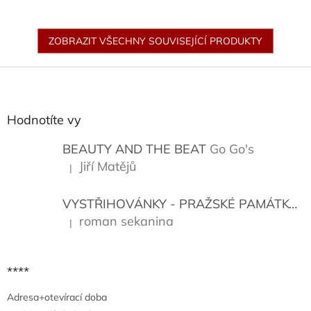
ZOBRAZIT VŠECHNY SOUVISEJÍCÍ PRODUKTY
Z
á
p
a
Hodnotíte vy
t
í
BEAUTY AND THE BEAT
Go Go's
Jiří Matějů
|
Hodnocení produktu je 5 z 5 hvězdiček.
VYSTŘIHOVÁNKY - PRAŽSKÉ PAMÁTKY
K
roman sekanina
|
Hodnocení produktu je 5 z 5 hvězdiček.
****
Adresa+otevírací doba