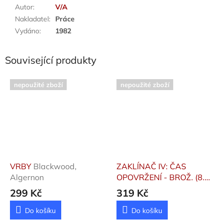
Autor
:
V/A
Nakladatel
:
Práce
Vydáno
:
1982
Související produkty
nepoužité zboží
nepoužité zboží
VRBY
Blackwood,
ZAKLÍNAČ IV: ČAS
Algernon
OPOVRŽENÍ - BROŽ. (8.
VYDÁNÍ)
Sapkowski,
299 Kč
319 Kč
Andrzej
Do košíku
Do košíku