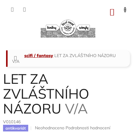
Přejít
na
NÁKU
obsah
KOŠÍK
Domů
scifi / fantasy
LET ZA ZVLÁŠTNÍHO NÁZORU
V/A
LET ZA
ZVLÁŠTNÍHO
NÁZORU
V/A
V010146
Průměrné
Neohodnoceno
Podrobnosti hodnocení
antikvariát
hodnocení