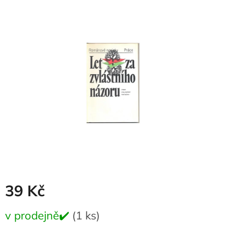
produktu
je
0,0
z
5
hvězdiček.
39 Kč
Měrná
v prodejně✔️
(1 ks)
cena: