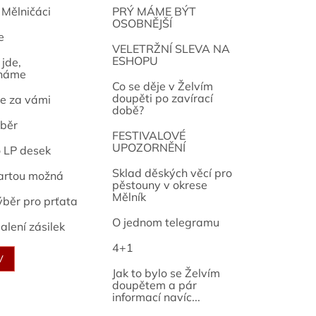
 Mělničáci
PRÝ MÁME BÝT
OSOBNĚJŠÍ
e
osef
VELETRŽNÍ SLEVA NA
ESHOPU
jde,
náme
Co se děje v Želvím
doupěti po zavírací
e za vámi
době?
běr
FESTIVALOVÉ
UPOZORNĚNÍ
o LP desek
Sklad děských věcí pro
artou možná
pěstouny v okrese
Mělník
ýběr pro prťata
O jednom telegramu
alení zásilek
4+1
V
Jak to bylo se Želvím
doupětem a pár
informací navíc...