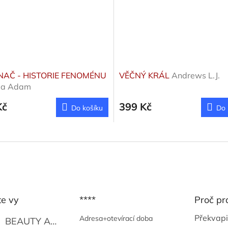
NAČ - HISTORIE FENOMÉNU
VĚČNÝ KRÁL
Andrews L.J.
a Adam
Kč
399 Kč
Do košíku
Do 
te vy
****
Proč pr
Překvapi
Adresa+otevírací doba
BEAUTY AND THE BEAT
Go Go's