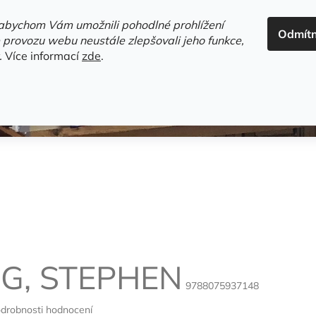
ADRESA+OTEVÍRACÍ DOBA
HODNOCENÍ OBCHODU
OBC
abychom Vám umožnili pohodlné prohlížení
Odmít
HLEDAT
 provozu webu neustále zlepšovali jeho funkce,
.
Více informací
zde
.
estsellery
Gramodesky
Detektivky
Knihy o Mělníku a 
NG, STEPHEN
9788075937148
drobnosti hodnocení