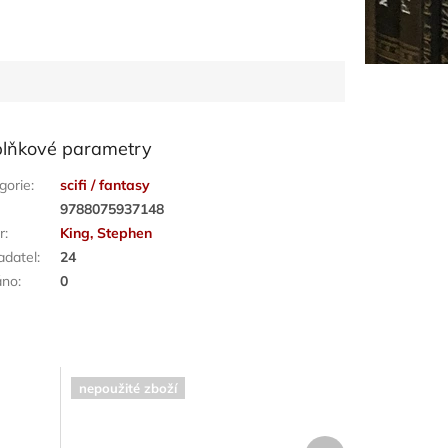
lňkové parametry
gorie
:
scifi / fantasy
:
9788075937148
r
:
King, Stephen
adatel
:
24
áno
:
0
nepoužité zboží
Další