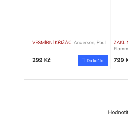
VESMÍRNÍ KŘIŽÁCI
Anderson, Poul
ZAKLÍ
Flamm
299 Kč
799 
Do košíku
Z
á
p
a
t
Hodnotí
í