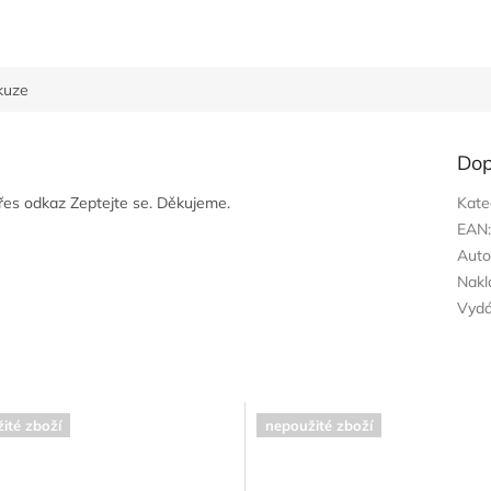
kuze
Dop
přes odkaz Zeptejte se. Děkujeme.
Kate
EAN
Auto
Nakl
Vyd
ité zboží
nepoužité zboží