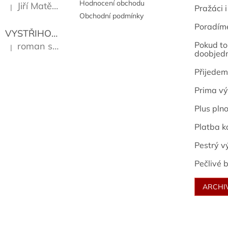
Hodnocení obchodu
Jiří Matějů
|
Pražáci i
Hodnocení produktu je 5 z 5 hvězdiček.
Obchodní podmínky
Poradím
VYSTŘIHOVÁNKY - PRAŽSKÉ PAMÁTKY
Kropáček J
Pokud to 
roman sekanina
|
Hodnocení produktu je 5 z 5 hvězdiček.
doobjed
Přijedem
Prima vý
Plus pln
Platba k
Pestrý v
Pečlivé b
ARCHI