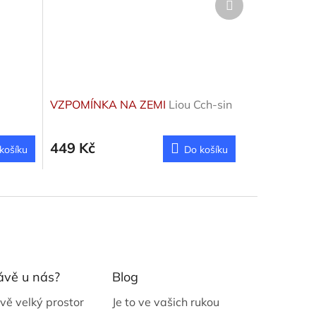
produkt
VZPOMÍNKA NA ZEMI
Liou Cch-sin
449 Kč
košíku
Do košíku
ávě u nás?
Blog
vě velký prostor
Je to ve vašich rukou