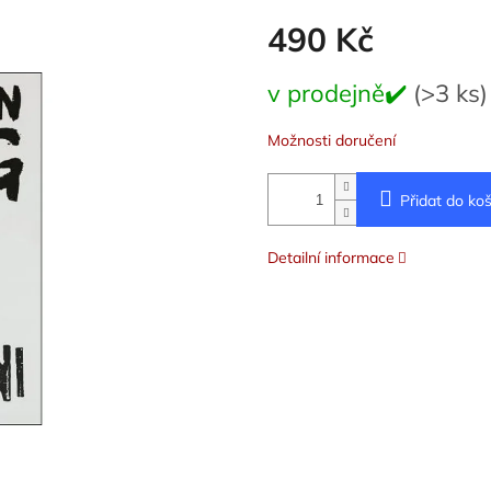
490 Kč
Měrná
v prodejně✔️
(>3 ks)
cena:
Možnosti doručení
Přidat do koš
Detailní informace