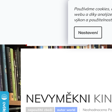
Přejít
objednavka@zelvi-doupe.cz
na
Používáme cookies, 
obsah
webu a díky analýze
Domů
výkon a použitelnost
Adresa+otevírací doba
Novinky
Trvalky a b
scifi / fantasy
Nastavení
NEVYMĚKNI
King, Stephen
NEVYMĚKNI
KI
Průměrné
Neohodnoceno
Po
nepoužité zboží
autor world