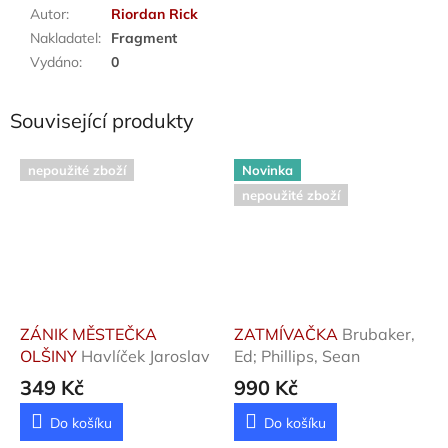
Autor
:
Riordan Rick
Nakladatel
:
Fragment
Vydáno
:
0
Související produkty
nepoužité zboží
Novinka
nepoužité zboží
ZÁNIK MĚSTEČKA
ZATMÍVAČKA
Brubaker,
OLŠINY
Havlíček Jaroslav
Ed; Phillips, Sean
349 Kč
990 Kč
Do košíku
Do košíku