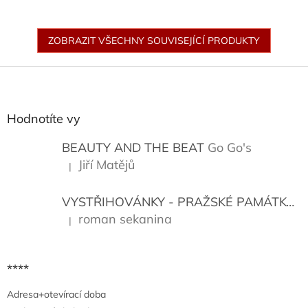
ZOBRAZIT VŠECHNY SOUVISEJÍCÍ PRODUKTY
Z
á
p
a
Hodnotíte vy
t
í
BEAUTY AND THE BEAT
Go Go's
Jiří Matějů
|
Hodnocení produktu je 5 z 5 hvězdiček.
VYSTŘIHOVÁNKY - PRAŽSKÉ PAMÁTKY
K
roman sekanina
|
Hodnocení produktu je 5 z 5 hvězdiček.
****
Adresa+otevírací doba