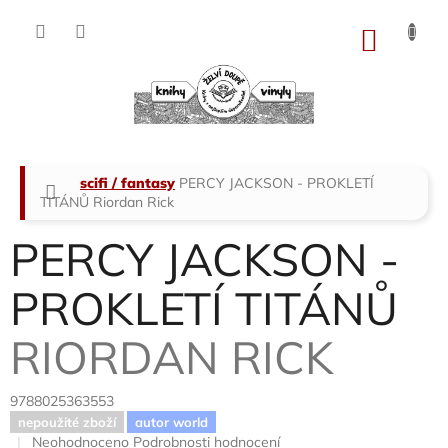
Přejít
na
NÁKU
obsah
KOŠÍK
Domů
scifi / fantasy
PERCY JACKSON - PROKLETÍ
TITÁNŮ
Riordan Rick
PERCY JACKSON -
PROKLETÍ TITÁNŮ
RIORDAN RICK
9788025363553
nepoužité zboží
autor world
Průměrné
Neohodnoceno
Podrobnosti hodnocení