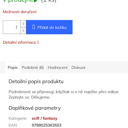
cena:
Možnosti doručení
Přidat do košíku
Detailní informace
Popis
Podobné (6)
Hodnocení
Diskuze
Detailní popis produktu
Podrobnosti se připravují, kdyžtak si o ně napište přes odkaz
Zeptejte se. Děkujeme.
Doplňkové parametry
Kategorie
:
scifi / fantasy
EAN
:
9788025363553