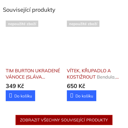
Související produkty
nepoužité zboží
nepoužité zboží
TIM BURTON UKRADENÉ
VÍTEK, KŘUPADLO A
VÁNOCE (SLÁVA
KOSTIŽROUT
Bendula,
DÝŇOVÉ KRÁLOVNĚ)
Petula
349 Kč
650 Kč
Ernshaw Shea
Do košíku
Do košíku
ZOBRAZIT VŠECHNY SOUVISEJÍCÍ PRODUKTY