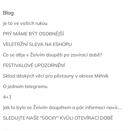
Blog
Je to ve vašich rukou
PRÝ MÁME BÝT OSOBNĚJŠÍ
VELETRŽNÍ SLEVA NA ESHOPU
Co se děje v Želvím doupěti po zavírací době?
FESTIVALOVÉ UPOZORNĚNÍ
Sklad děských věcí pro pěstouny v okrese Mělník
O jednom telegramu
4+1
Jak to bylo se Želvím doupětem a pár informací navíc...
SLEDUJTE NAŠE "SOCKY" KVŮLI OTEVÍRACÍ DOBĚ