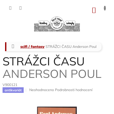
Přejít
na
NÁKU
obsah
KOŠÍK
Domů
scifi / fantasy
STRÁŽCI ČASU
Anderson Poul
STRÁŽCI ČASU
ANDERSON POUL
V900121
Průměrné
Neohodnoceno
Podrobnosti hodnocení
antikvariát
hodnocení
produktu
je
0,0
z