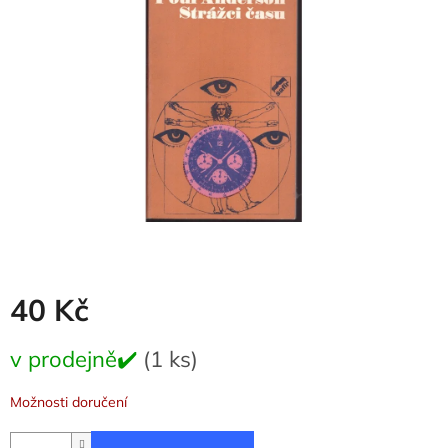
5
hvězdiček.
40 Kč
Měrná
v prodejně✔️
(1 ks)
cena:
Možnosti doručení