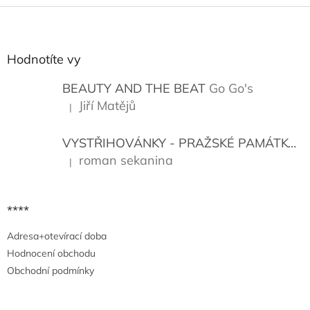
Z
á
p
a
Hodnotíte vy
t
í
BEAUTY AND THE BEAT
Go Go's
Jiří Matějů
|
Hodnocení produktu je 5 z 5 hvězdiček.
VYSTŘIHOVÁNKY - PRAŽSKÉ PAMÁTKY
K
roman sekanina
|
Hodnocení produktu je 5 z 5 hvězdiček.
****
Adresa+otevírací doba
Hodnocení obchodu
Obchodní podmínky