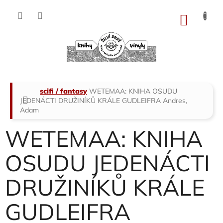
Přejít
na
NÁKU
obsah
KOŠÍK
Domů
scifi / fantasy
WETEMAA: KNIHA OSUDU
JEDENÁCTI DRUŽINÍKŮ KRÁLE GUDLEIFRA
Andres,
Adam
WETEMAA: KNIHA
OSUDU JEDENÁCTI
DRUŽINÍKŮ KRÁLE
GUDLEIFRA