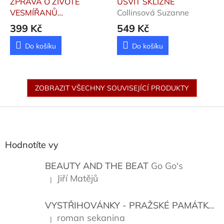
ZPRÁVA O ŽIVOTĚ
ÚSVIT SKLIZNĚ
VESMÍŘANŮ
Collinsová Suzanne
Chambersová Becky
399 Kč
549 Kč
Do košíku
Do košíku
ZOBRAZIT VŠECHNY SOUVISEJÍCÍ PRODUKTY
Z
á
p
a
Hodnotíte vy
t
í
BEAUTY AND THE BEAT
Go Go's
Jiří Matějů
|
Hodnocení produktu je 5 z 5 hvězdiček.
VYSTŘIHOVÁNKY - PRAŽSKÉ PAMÁTKY
K
roman sekanina
|
Hodnocení produktu je 5 z 5 hvězdiček.