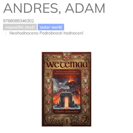
ANDRES, ADAM
9788088346302
nepoužité zboží
autor world
Průměrné
Neohodnoceno
Podrobnosti hodnocení
hodnocení
produktu
je
0,0
z
5
hvězdiček.