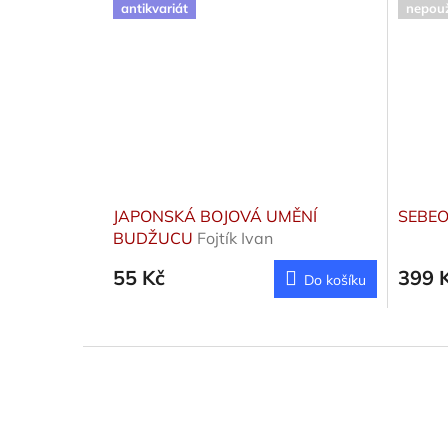
antikvariát
nepouž
JAPONSKÁ BOJOVÁ UMĚNÍ
SEBE
BUDŽUCU
Fojtík Ivan
55 Kč
399 
Do košíku
Z
á
p
a
t