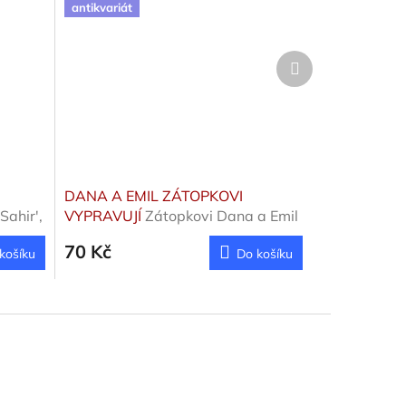
antikvariát
Další
produkt
DANA A EMIL ZÁTOPKOVI
Sahir',
VYPRAVUJÍ
Zátopkovi Dana a Emil
70 Kč
košíku
Do košíku