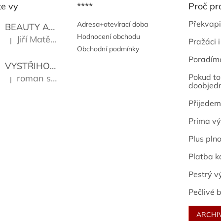
te vy
****
Proč pr
Překvapi
Adresa+otevírací doba
BEAUTY AND THE BEAT
Go Go's
Hodnocení obchodu
Jiří Matějů
|
Pražáci i
Hodnocení produktu je 5 z 5 hvězdiček.
Obchodní podmínky
Poradím
VYSTŘIHOVÁNKY - PRAŽSKÉ PAMÁTKY
Kropáček J
Pokud to 
roman sekanina
|
Hodnocení produktu je 5 z 5 hvězdiček.
doobjed
Přijedem
Prima vý
Plus pln
Platba k
Pestrý v
Pečlivé b
ARCHI