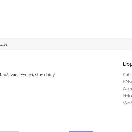
kuze
Dop
ě,brožované vydání, stav dobrý
Kate
EAN
Auto
Nakl
Vyd