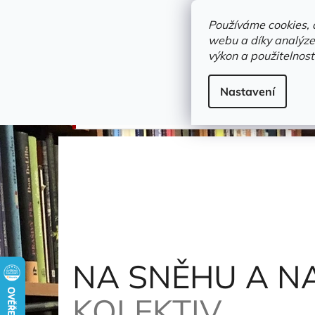
Přejít
objednavka@zelvi-doupe.cz
na
Používáme cookies, 
obsah
webu a díky analýze
Domů
výkon a použitelnost
Adresa+otevírací doba
Novinky
Trvalky a b
sport
Nastavení
NA SNĚHU A NA LEDĚ
Zouzal Jaroslav a kolekt
NA SNĚHU A N
KOLEKTIV