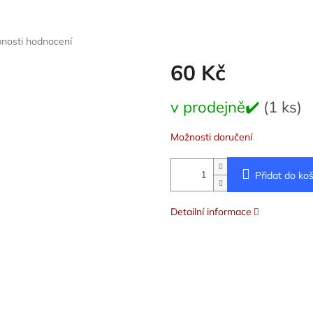
nosti hodnocení
60 Kč
Měrná
v prodejně✔️
(1 ks)
cena:
Možnosti doručení
Přidat do koš
Detailní informace