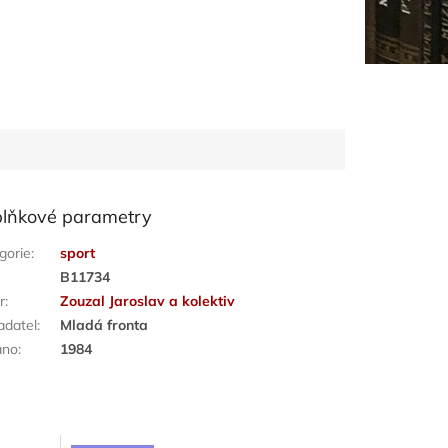
lňkové parametry
gorie
:
sport
:
B11734
r
:
Zouzal Jaroslav a kolektiv
adatel
:
Mladá fronta
áno
:
1984