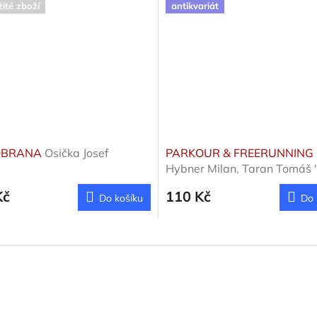
ité zboží
antikvariát
OBRANA
Osička Josef
PARKOUR & FREERUNNING
Hybner Milan, Taran Tomáš '
Zonyg
Kč
110 Kč
Do košíku
Do 