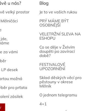
ávě u nás?
Blog
vě velký prostor
Je to ve vašich rukou
 Mělničáci
PRÝ MÁME BÝT
OSOBNĚJŠÍ
e
osef
VELETRŽNÍ SLEVA NA
ESHOPU
jde,
náme
Co se děje v Želvím
doupěti po zavírací
e za vámi
době?
běr
FESTIVALOVÉ
UPOZORNĚNÍ
o LP desek
Sklad děských věcí pro
artou možná
pěstouny v okrese
Mělník
ýběr pro prťata
O jednom telegramu
alení zásilek
4+1
V