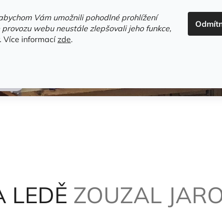
ADRESA+OTEVÍRACÍ DOBA
HODNOCENÍ OBCHODU
OBC
abychom Vám umožnili pohodlné prohlížení
Odmít
HLEDAT
 provozu webu neustále zlepšovali jeho funkce,
.
Více informací
zde
.
estsellery
Gramodesky
Detektivky
Knihy o Mělníku a 
iv
A LEDĚ
ZOUZAL JAR