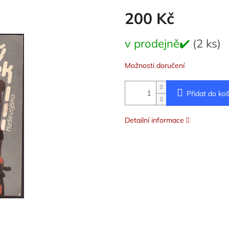
200 Kč
Měrná
v prodejně✔️
(2 ks)
cena:
Možnosti doručení
Přidat do koš
Detailní informace