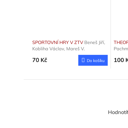
SPORTOVNÍ HRY V ZTV
Beneš Jiří,
THEOR
Kobliha Václav, Mareš V.
Pachm
70 Kč
100 
Do košíku
Z
á
p
a
t
Hodnotí
í