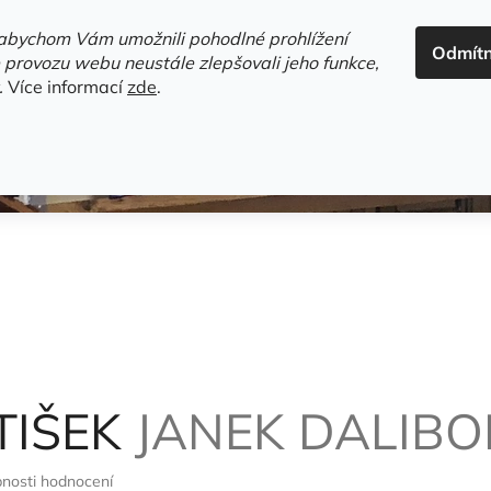
ADRESA+OTEVÍRACÍ DOBA
HODNOCENÍ OBCHODU
OBC
abychom Vám umožnili pohodlné prohlížení
Odmít
HLEDAT
 provozu webu neustále zlepšovali jeho funkce,
.
Více informací
zde
.
estsellery
Gramodesky
Detektivky
Knihy o Mělníku a 
TIŠEK
JANEK DALIBO
nosti hodnocení