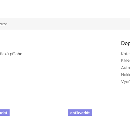
kuze
Dop
fická příloha
Kate
EAN
Auto
Nakl
Vyd
ariát
antikvariát