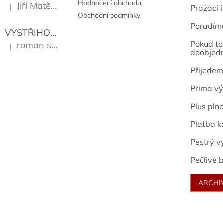
Hodnocení obchodu
Jiří Matějů
|
Pražáci i
Hodnocení produktu je 5 z 5 hvězdiček.
Obchodní podmínky
Poradím
VYSTŘIHOVÁNKY - PRAŽSKÉ PAMÁTKY
Kropáček J
Pokud to 
roman sekanina
|
Hodnocení produktu je 5 z 5 hvězdiček.
doobjed
Přijedem
Prima vý
Plus pln
Platba k
Pestrý v
Pečlivé b
ARCHI