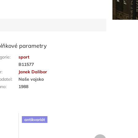
lňkové parametry
gorie
:
sport
:
B11577
r
:
Janek Dalibor
adatel
:
Naše vojsko
áno
:
1988
antikvariát
Další