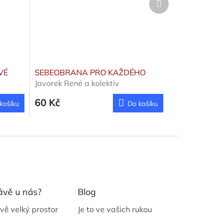
produkt
VÉ
SEBEOBRANA PRO KAŽDÉHO
Javorek René a kolektiv
60 Kč
košíku
Do košíku
ávě u nás?
Blog
vě velký prostor
Je to ve vašich rukou