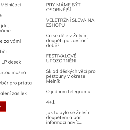
 Mělničáci
PRÝ MÁME BÝT
OSOBNĚJŠÍ
e
osef
VELETRŽNÍ SLEVA NA
ESHOPU
jde,
náme
Co se děje v Želvím
doupěti po zavírací
e za vámi
době?
běr
FESTIVALOVÉ
UPOZORNĚNÍ
o LP desek
Sklad děských věcí pro
artou možná
pěstouny v okrese
Mělník
ýběr pro prťata
O jednom telegramu
alení zásilek
4+1
V
Jak to bylo se Želvím
doupětem a pár
informací navíc...