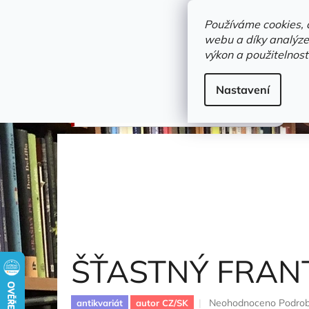
Přejít
objednavka@zelvi-doupe.cz
na
Používáme cookies, 
obsah
webu a díky analýze
Domů
výkon a použitelnost
Adresa+otevírací doba
Novinky
Trvalky a b
sport
Nastavení
ŠŤASTNÝ FRANTIŠEK
Janek Dalibor
ŠŤASTNÝ FRAN
Průměrné
Neohodnoceno
Podrob
antikvariát
autor CZ/SK