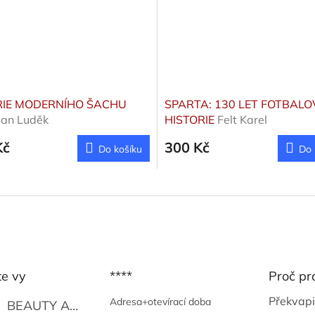
IE MODERNÍHO ŠACHU
SPARTA: 130 LET FOTBALO
an Luděk
HISTORIE
Felt Karel
Kč
300 Kč
Do košíku
Do 
te vy
****
Proč pr
Překvapi
Adresa+otevírací doba
BEAUTY AND THE BEAT
Go Go's