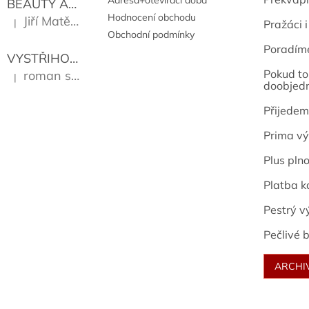
Adresa+otevírací doba
BEAUTY AND THE BEAT
Go Go's
Hodnocení obchodu
Jiří Matějů
|
Pražáci i
Hodnocení produktu je 5 z 5 hvězdiček.
Obchodní podmínky
Poradím
VYSTŘIHOVÁNKY - PRAŽSKÉ PAMÁTKY
Kropáček J
Pokud to 
roman sekanina
|
Hodnocení produktu je 5 z 5 hvězdiček.
doobjed
Přijedem
Prima vý
Plus pln
Platba k
Pestrý v
Pečlivé b
ARCHI