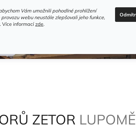
ADRESA+OTEVÍRACÍ DOBA
HODNOCENÍ OBCHODU
OBC
abychom Vám umožnili pohodlné prohlížení
Odmít
HLEDAT
 provozu webu neustále zlepšovali jeho funkce,
.
Více informací
zde
.
estsellery
Gramodesky
Detektivky
Knihy o Mělníku a 
ek
TORŮ ZETOR
LUPOMĚ