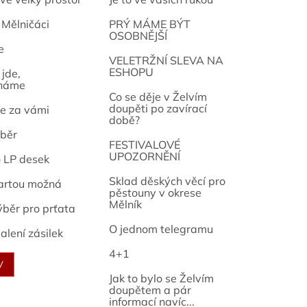
 Mělničáci
PRÝ MÁME BÝT
OSOBNĚJŠÍ
e
osef
VELETRŽNÍ SLEVA NA
ESHOPU
jde,
náme
Co se děje v Želvím
doupěti po zavírací
e za vámi
době?
běr
FESTIVALOVÉ
UPOZORNĚNÍ
o LP desek
Sklad děských věcí pro
artou možná
pěstouny v okrese
Mělník
ýběr pro prťata
O jednom telegramu
alení zásilek
4+1
V
Jak to bylo se Želvím
doupětem a pár
informací navíc...