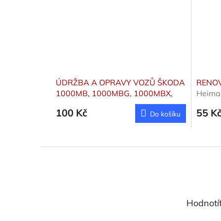
ÚDRŽBA A OPRAVY VOZŮ ŠKODA
RENOV
1000MB, 1000MBG, 1000MBX,
Heiman
1100MB
Baťa Vincenc
100 Kč
55 K
Do košíku
Z
á
p
a
t
Hodnotí
í