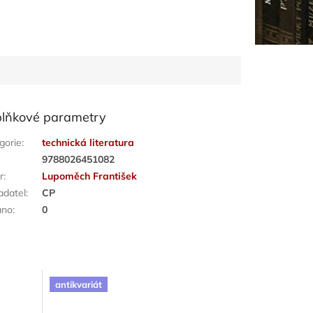
lňkové parametry
gorie
:
technická literatura
:
9788026451082
r
:
Lupoměch František
adatel
:
CP
áno
:
0
antikvariát