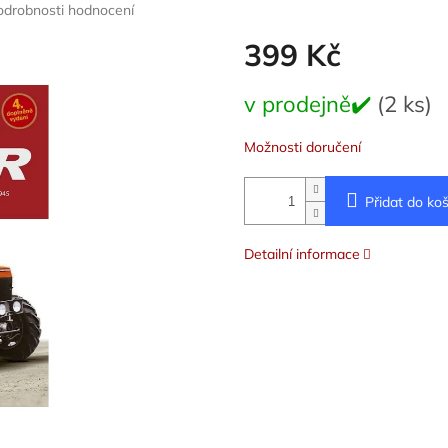
odrobnosti hodnocení
399 Kč
Měrná
v prodejně✔️
(2 ks)
cena:
Možnosti doručení
Přidat do koš
Detailní informace