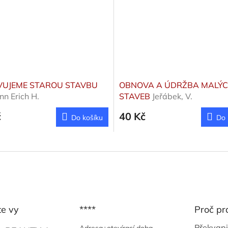
UJEME STAROU STAVBU
OBNOVA A ÚDRŽBA MALÝ
n Erich H.
STAVEB
Jeřábek, V.
č
40 Kč
Do košíku
Do 
te vy
****
Proč pr
Překvapi