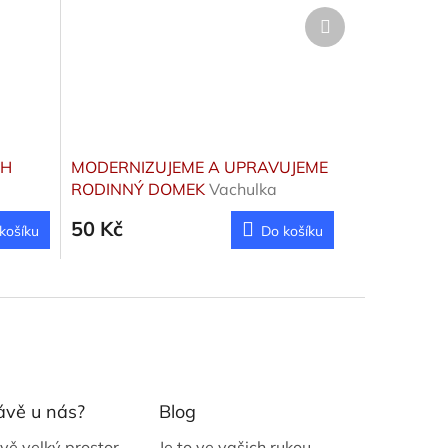
Další
produkt
CH
MODERNIZUJEME A UPRAVUJEME
RODINNÝ DOMEK
Vachulka
František
50 Kč
košíku
Do košíku
ávě u nás?
Blog
vě velký prostor
Je to ve vašich rukou