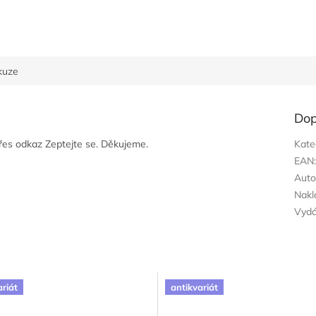
kuze
Dop
přes odkaz Zeptejte se. Děkujeme.
Kate
EAN
Auto
Nakl
Vyd
ariát
antikvariát