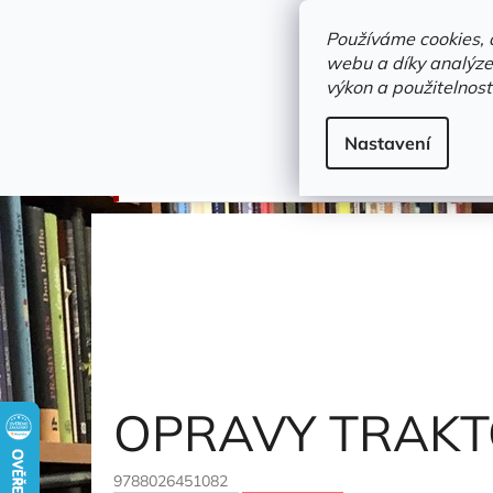
Přejít
objednavka@zelvi-doupe.cz
na
Používáme cookies, 
obsah
webu a díky analýze
Domů
výkon a použitelnost
Adresa+otevírací doba
Novinky
Trvalky a b
technická literatura
Nastavení
OPRAVY TRAKTORŮ ZETOR
Lupoměch Františ
OPRAVY TRAK
9788026451082