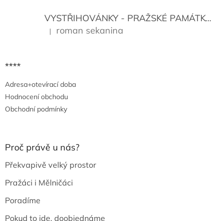
VYSTŘIHOVÁNKY - PRAŽSKÉ PAMÁTKY
K
roman sekanina
|
Hodnocení produktu je 5 z 5 hvězdiček.
****
Adresa+otevírací doba
Hodnocení obchodu
Obchodní podmínky
Proč právě u nás?
Překvapivě velký prostor
Pražáci i Mělničáci
Poradíme
Pokud to jde, doobjednáme