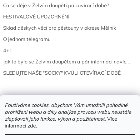
Co se děje v Želvím doupěti po zavírací době?
FESTIVALOVÉ UPOZORNĚNÍ
Sklad děských věcí pro pěstouny v okrese Mělník
O jednom telegramu
4+1
Jak to bylo se Želvím doupětem a pár informací navíc...
SLEDUJTE NAŠE "SOCKY" KVŮLI OTEVÍRACÍ DOBĚ
Používáme cookies, abychom Vám umožnili pohodlné
prohlížení webu a díky analýze provozu webu neustále
zlepšovali jeho funkce, výkon a použitelnost.
Více
informací
zde
.
Vytvořil Shoptet