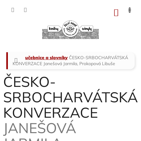
Přejít
na
NÁKU
obsah
KOŠÍK
Domů
učebnice a slovníky
ČESKO-SRBOCHARVÁTSKÁ
KONVERZACE
Janešová Jarmila, Prokopová Libuše
ČESKO-
SRBOCHARVÁTSKÁ
KONVERZACE
JANEŠOVÁ