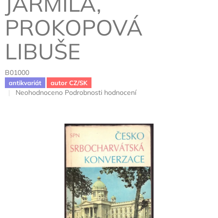
JARMILA,
PROKOPOVÁ
LIBUŠE
B01000
antikvariát
autor CZ/SK
Průměrné
Neohodnoceno
Podrobnosti hodnocení
hodnocení
produktu
je
0,0
z
5
hvězdiček.