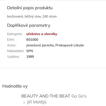
Detailní popis produktu
brožovaná, běžný stav, 240 stran
Doplňkové parametry
Kategorie
:
učebnice a slovníky
EAN
:
B01000
Autor
:
Janešová Jarmila, Prokopová Libuše
Nakladatel
:
SPN
Vydáno
:
1989
Z
á
p
a
Hodnotíte vy
t
í
BEAUTY AND THE BEAT
Go Go's
Jiří Matějů
|
Hodnocení produktu je 5 z 5 hvězdiček.