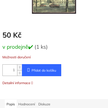
50 Kč
Měrná
v prodejně✔️
(1 ks)
cena:
Možnosti doručení
Přidat do košíku
Detailní informace
Popis
Hodnocení
Diskuze