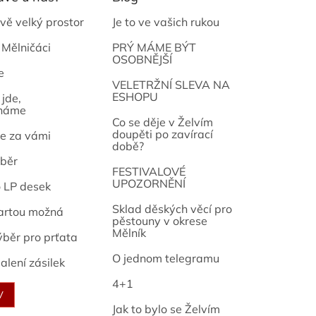
vě velký prostor
Je to ve vašich rukou
 Mělničáci
PRÝ MÁME BÝT
OSOBNĚJŠÍ
e
osef
VELETRŽNÍ SLEVA NA
ESHOPU
jde,
náme
Co se děje v Želvím
doupěti po zavírací
e za vámi
době?
běr
FESTIVALOVÉ
UPOZORNĚNÍ
o LP desek
Sklad děských věcí pro
artou možná
pěstouny v okrese
Mělník
ýběr pro prťata
O jednom telegramu
alení zásilek
4+1
V
Jak to bylo se Želvím