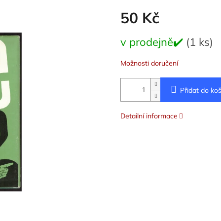
50 Kč
Měrná
v prodejně✔️
(1 ks)
cena:
Možnosti doručení
Přidat do koš
Detailní informace