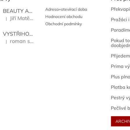
Překvapi
Adresa+otevírací doba
BEAUTY AND THE BEAT
Go Go's
Hodnocení obchodu
Jiří Matějů
|
Pražáci i
Hodnocení produktu je 5 z 5 hvězdiček.
Obchodní podmínky
Poradím
VYSTŘIHOVÁNKY - PRAŽSKÉ PAMÁTKY
Kropáček J
Pokud to 
roman sekanina
|
Hodnocení produktu je 5 z 5 hvězdiček.
doobjed
Přijedem
Prima vý
Plus pln
Platba k
Pestrý v
Pečlivé b
ARCHI