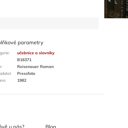
lňkové parametry
gorie
:
učebnice a slovníky
:
B16371
r
:
Reisenauer Roman
adatel
:
Pressfoto
áno
:
1982
ávě u nás?
Blog