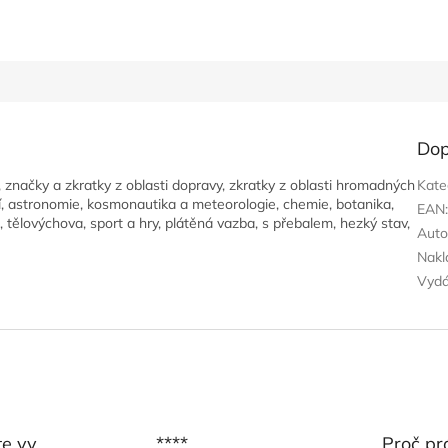
Dop
 značky a zkratky z oblasti dopravy, zkratky z oblasti hromadných
Kate
ví, astronomie, kosmonautika a meteorologie, chemie, botanika,
EAN
, tělovýchova, sport a hry, plátěná vazba, s přebalem, hezký stav,
Auto
Nakl
Vyd
te vy
****
Proč pr