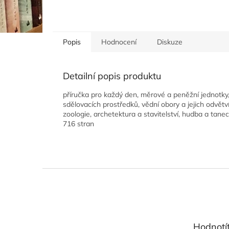
Popis
Hodnocení
Diskuze
Detailní popis produktu
příručka pro každý den, měrové a peněžní jednotky,
sdělovacích prostředků, vědní obory a jejich odvět
zoologie, archetektura a stavitelství, hudba a tanec
716 stran
Z
á
p
a
t
Hodnotí