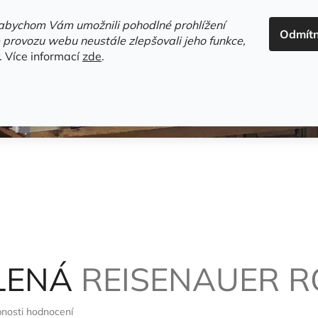
ADRESA+OTEVÍRACÍ DOBA
HODNOCENÍ OBCHODU
OBC
abychom Vám umožnili pohodlné prohlížení
Odmít
HLEDAT
 provozu webu neustále zlepšovali jeho funkce,
.
Více informací
zde
.
estsellery
Gramodesky
Detektivky
Knihy o Mělníku a 
ELENÁ
REISENAUER 
nosti hodnocení