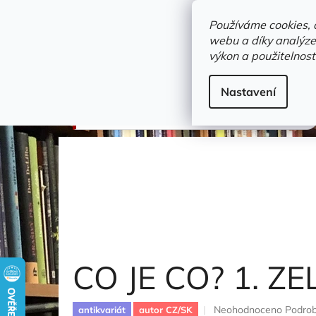
Přejít
objednavka@zelvi-doupe.cz
na
Používáme cookies, 
obsah
webu a díky analýze
Domů
výkon a použitelnost
Adresa+otevírací doba
Novinky
Trvalky a b
učebnice a slovníky
Nastavení
CO JE CO? 1. ZELENÁ
Reisenauer Roman
CO JE CO? 1. Z
Průměrné
Neohodnoceno
Podrob
antikvariát
autor CZ/SK