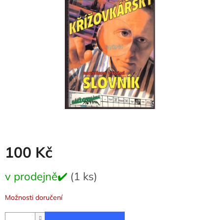
5
hvězdiček.
100 Kč
Měrná
v prodejně✔️
(1 ks)
cena:
Možnosti doručení