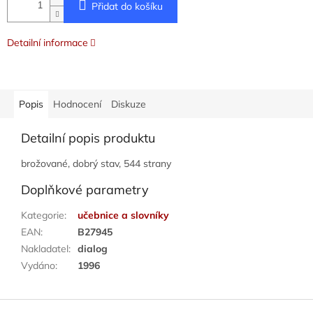
Přidat do košíku
Detailní informace
Popis
Hodnocení
Diskuze
Detailní popis produktu
brožované, dobrý stav, 544 strany
Doplňkové parametry
Kategorie
:
učebnice a slovníky
EAN
:
B27945
Nakladatel
:
dialog
Vydáno
:
1996
Z