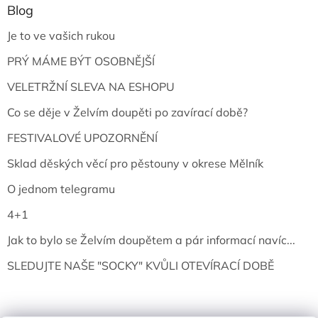
Blog
Je to ve vašich rukou
PRÝ MÁME BÝT OSOBNĚJŠÍ
VELETRŽNÍ SLEVA NA ESHOPU
Co se děje v Želvím doupěti po zavírací době?
FESTIVALOVÉ UPOZORNĚNÍ
Sklad děských věcí pro pěstouny v okrese Mělník
O jednom telegramu
4+1
Jak to bylo se Želvím doupětem a pár informací navíc...
SLEDUJTE NAŠE "SOCKY" KVŮLI OTEVÍRACÍ DOBĚ