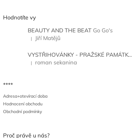
á
p
a
Hodnotíte vy
t
í
BEAUTY AND THE BEAT
Go Go's
Jiří Matějů
|
Hodnocení produktu je 5 z 5 hvězdiček.
VYSTŘIHOVÁNKY - PRAŽSKÉ PAMÁTKY
K
roman sekanina
|
Hodnocení produktu je 5 z 5 hvězdiček.
****
Adresa+otevírací doba
Hodnocení obchodu
Obchodní podmínky
Proč právě u nás?