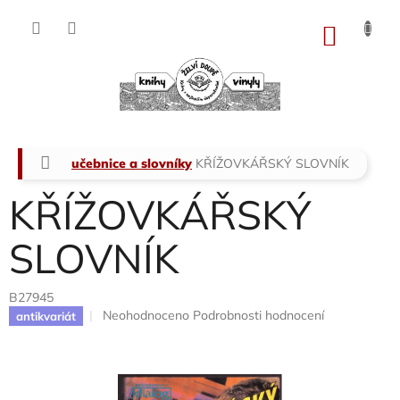
Přejít
na
NÁKU
obsah
KOŠÍK
Domů
učebnice a slovníky
KŘÍŽOVKÁŘSKÝ SLOVNÍK
KŘÍŽOVKÁŘSKÝ
SLOVNÍK
B27945
Průměrné
Neohodnoceno
Podrobnosti hodnocení
antikvariát
hodnocení
produktu
je
0,0
z