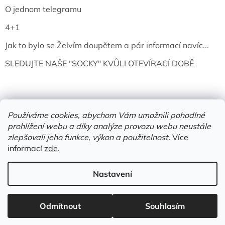
O jednom telegramu
4+1
Jak to bylo se Želvím doupětem a pár informací navíc...
SLEDUJTE NAŠE "SOCKY" KVŮLI OTEVÍRACÍ DOBĚ
Používáme cookies, abychom Vám umožnili pohodlné
prohlížení webu a díky analýze provozu webu neustále
zlepšovali jeho funkce, výkon a použitelnost.
Více
informací
zde
.
Vytvořil Shoptet
Nastavení
Copyright 2026
Želví doupě | knihy & vinyly | Mělník
. Všechna
práva vyhrazena.
Upravit nastavení cookies
Odmítnout
Souhlasím