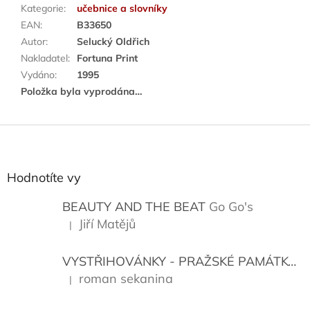
Kategorie
:
učebnice a slovníky
EAN
:
B33650
Autor
:
Selucký Oldřich
Nakladatel
:
Fortuna Print
Vydáno
:
1995
Položka byla vyprodána…
Z
á
p
a
Hodnotíte vy
t
í
BEAUTY AND THE BEAT
Go Go's
Jiří Matějů
|
Hodnocení produktu je 5 z 5 hvězdiček.
VYSTŘIHOVÁNKY - PRAŽSKÉ PAMÁTKY
K
roman sekanina
|
Hodnocení produktu je 5 z 5 hvězdiček.