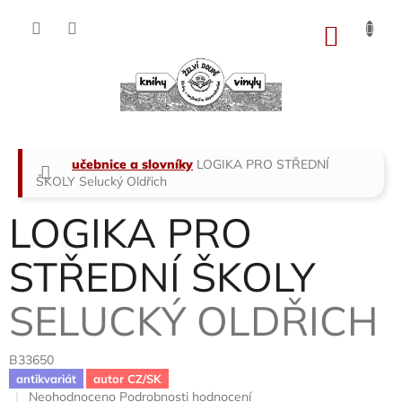
Přejít
na
NÁKU
obsah
KOŠÍK
Domů
učebnice a slovníky
LOGIKA PRO STŘEDNÍ
ŠKOLY
Selucký Oldřich
LOGIKA PRO
STŘEDNÍ ŠKOLY
SELUCKÝ OLDŘICH
B33650
antikvariát
autor CZ/SK
Průměrné
Neohodnoceno
Podrobnosti hodnocení