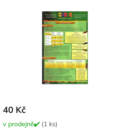
produktu
je
0,0
z
5
hvězdiček.
40 Kč
Měrná
v prodejně✔️
(1 ks)
cena: