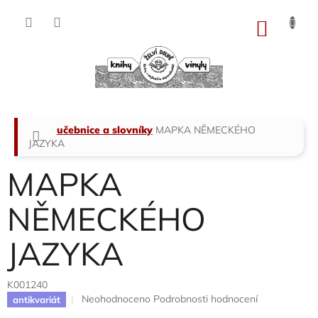
Přejít
na
NÁKU
obsah
KOŠÍK
Domů
učebnice a slovníky
MAPKA NĚMECKÉHO
JAZYKA
MAPKA
NĚMECKÉHO
JAZYKA
K001240
Průměrné
Neohodnoceno
Podrobnosti hodnocení
antikvariát
hodnocení