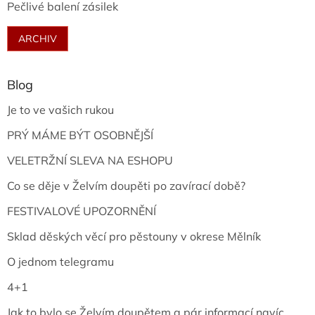
Pečlivé balení zásilek
ARCHIV
Blog
Je to ve vašich rukou
PRÝ MÁME BÝT OSOBNĚJŠÍ
VELETRŽNÍ SLEVA NA ESHOPU
Co se děje v Želvím doupěti po zavírací době?
FESTIVALOVÉ UPOZORNĚNÍ
Sklad děských věcí pro pěstouny v okrese Mělník
O jednom telegramu
4+1
Jak to bylo se Želvím doupětem a pár informací navíc...