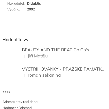
Nakladatel
:
Didaktis
Vydáno
:
2002
Z
á
p
a
Hodnotíte vy
t
í
BEAUTY AND THE BEAT
Go Go's
Jiří Matějů
|
Hodnocení produktu je 5 z 5 hvězdiček.
VYSTŘIHOVÁNKY - PRAŽSKÉ PAMÁTKY
K
roman sekanina
|
Hodnocení produktu je 5 z 5 hvězdiček.
****
Adresa+otevírací doba
Hodnocení obchodu