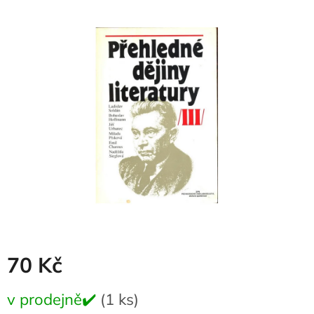
produktu
je
0,0
z
5
hvězdiček.
70 Kč
Měrná
v prodejně✔️
(1 ks)
cena: