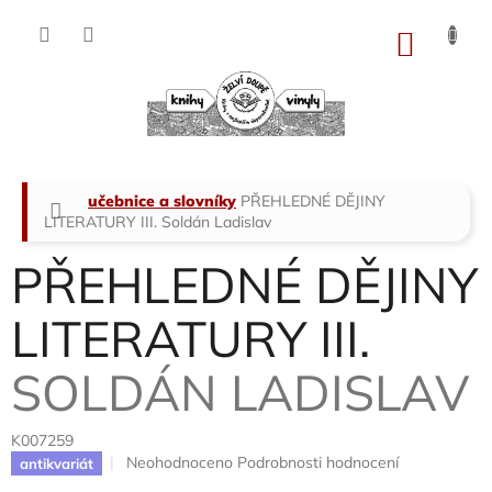
Přejít
na
NÁKU
obsah
KOŠÍK
Domů
učebnice a slovníky
PŘEHLEDNÉ DĚJINY
LITERATURY III.
Soldán Ladislav
PŘEHLEDNÉ DĚJINY
LITERATURY III.
SOLDÁN LADISLAV
K007259
Průměrné
Neohodnoceno
Podrobnosti hodnocení
antikvariát
hodnocení