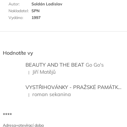
Autor
:
Soldán Ladislav
Nakladatel
:
SPN
Vydáno
:
1997
Z
á
p
a
Hodnotíte vy
t
í
BEAUTY AND THE BEAT
Go Go's
Jiří Matějů
|
Hodnocení produktu je 5 z 5 hvězdiček.
VYSTŘIHOVÁNKY - PRAŽSKÉ PAMÁTKY
K
roman sekanina
|
Hodnocení produktu je 5 z 5 hvězdiček.
****
Adresa+otevírací doba