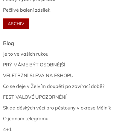
Pečlivé balení zásilek
ARCHIV
Blog
Je to ve vašich rukou
PRÝ MÁME BÝT OSOBNĚJŠÍ
VELETRŽNÍ SLEVA NA ESHOPU
Co se děje v Želvím doupěti po zavírací době?
FESTIVALOVÉ UPOZORNĚNÍ
Sklad děských věcí pro pěstouny v okrese Mělník
O jednom telegramu
4+1