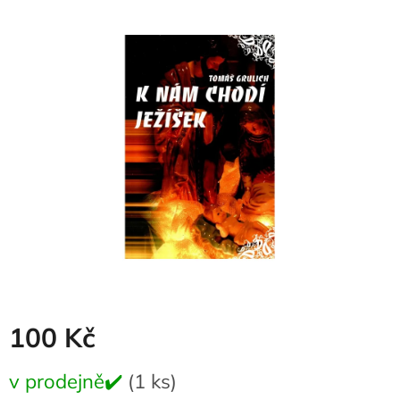
produktu
je
0,0
z
5
hvězdiček.
100 Kč
Měrná
v prodejně✔️
(1 ks)
cena: