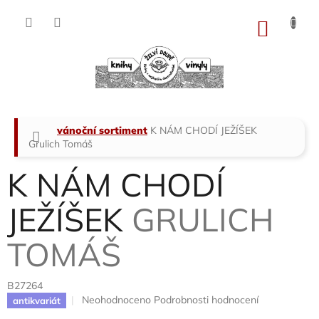
Přejít
na
NÁKU
obsah
KOŠÍK
Domů
vánoční sortiment
K NÁM CHODÍ JEŽÍŠEK
Grulich Tomáš
K NÁM CHODÍ
JEŽÍŠEK
GRULICH
TOMÁŠ
B27264
Průměrné
Neohodnoceno
Podrobnosti hodnocení
antikvariát
hodnocení