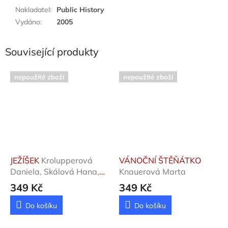
Nakladatel
:
Public History
Vydáno
:
2005
Související produkty
nepoužité zboží
nepoužité zboží
JEŽÍŠEK
Krolupperová
VÁNOČNÍ ŠTĚŇÁTKO
Daniela, Skálová Hana,
Knauerová Marta
Břez
349 Kč
349 Kč
Do košíku
Do košíku