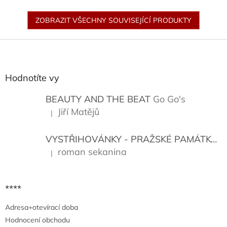
ZOBRAZIT VŠECHNY SOUVISEJÍCÍ PRODUKTY
Z
á
p
a
Hodnotíte vy
t
í
BEAUTY AND THE BEAT
Go Go's
Jiří Matějů
|
Hodnocení produktu je 5 z 5 hvězdiček.
VYSTŘIHOVÁNKY - PRAŽSKÉ PAMÁTKY
K
roman sekanina
|
Hodnocení produktu je 5 z 5 hvězdiček.
****
Adresa+otevírací doba
Hodnocení obchodu