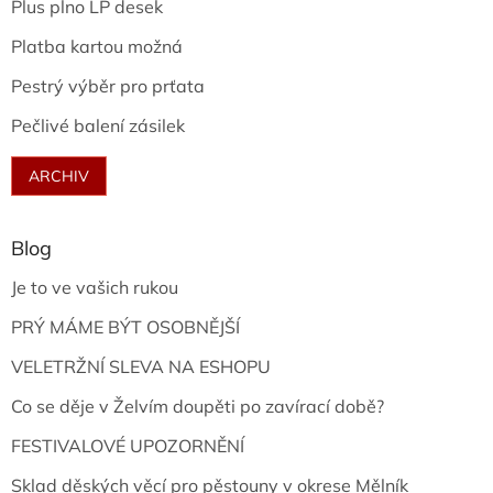
Plus plno LP desek
Platba kartou možná
Pestrý výběr pro prťata
Pečlivé balení zásilek
ARCHIV
Blog
Je to ve vašich rukou
PRÝ MÁME BÝT OSOBNĚJŠÍ
VELETRŽNÍ SLEVA NA ESHOPU
Co se děje v Želvím doupěti po zavírací době?
FESTIVALOVÉ UPOZORNĚNÍ
Sklad děských věcí pro pěstouny v okrese Mělník