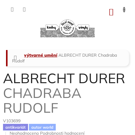
Přejít
na
NÁKU
obsah
KOŠÍK
Domů
výtvarné umění
ALBRECHT DURER
Chadraba
Rudolf
ALBRECHT DURER
CHADRABA
RUDOLF
V103699
antikvariát
autor world
Průměrné
Neohodnoceno
Podrobnosti hodnocení