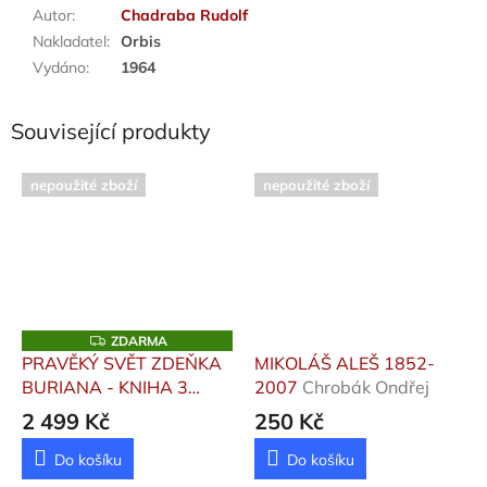
Autor
:
Chadraba Rudolf
Nakladatel
:
Orbis
Vydáno
:
1964
Související produkty
nepoužité zboží
nepoužité zboží
Z
ZDARMA
D
PRAVĚKÝ SVĚT ZDEŇKA
MIKOLÁŠ ALEŠ 1852-
A
BURIANA - KNIHA 3
2007
Chrobák Ondřej
R
M
Oliva Martin, Müller
2 499 Kč
250 Kč
A
Ondřej, Neruda Petr
Do košíku
Do košíku