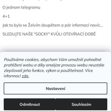
O jednom telegramu
4+1
Jak to bylo se Želvím doupětem a pár informací navíc...
SLEDUJTE NAŠE "SOCKY" KVŮLI OTEVÍRACÍ DOBĚ
Používáme cookies, abychom Vám umožnili pohodlné
prohlížení webu a díky analýze provozu webu neustále
zlepšovali jeho funkce, výkon a použitelnost.
Více
informací
zde
.
Vytvořil Shoptet
Nastavení
Copyright 2026
Želví doupě | knihy & vinyly | Mělník
. Všechna
Odmítnout
Souhlasím
práva vyhrazena.
Upravit nastavení cookies