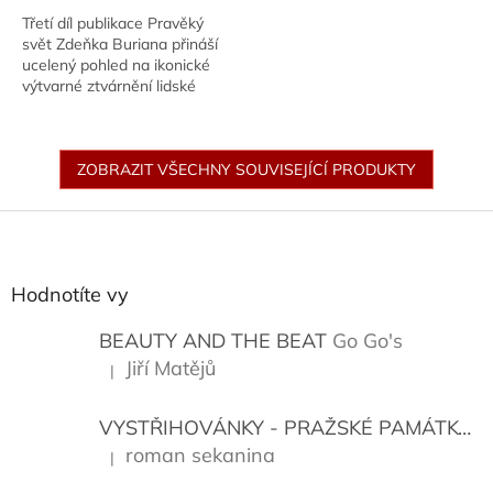
Třetí díl publikace Pravěký
svět Zdeňka Buriana přináší
ucelený pohled na ikonické
výtvarné ztvárnění lidské
historie. Kniha z nakladatelství
Albatros podrobně mapuje
umělcův...
ZOBRAZIT VŠECHNY SOUVISEJÍCÍ PRODUKTY
Z
á
p
a
Hodnotíte vy
t
í
BEAUTY AND THE BEAT
Go Go's
Jiří Matějů
|
Hodnocení produktu je 5 z 5 hvězdiček.
VYSTŘIHOVÁNKY - PRAŽSKÉ PAMÁTKY
K
roman sekanina
|
Hodnocení produktu je 5 z 5 hvězdiček.