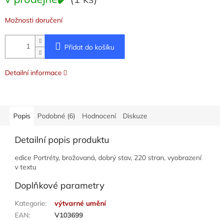
cena:
Možnosti doručení
Přidat do košíku
Detailní informace
Popis
Podobné (6)
Hodnocení
Diskuze
Detailní popis produktu
edice Portréty, brožovaná, dobrý stav, 220 stran, vyobrazení
v textu
Doplňkové parametry
Kategorie
:
výtvarné umění
EAN
:
V103699