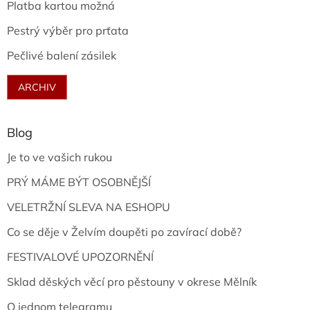
Platba kartou možná
Pestrý výběr pro prťata
Pečlivé balení zásilek
ARCHIV
Blog
Je to ve vašich rukou
PRÝ MÁME BÝT OSOBNĚJŠÍ
VELETRŽNÍ SLEVA NA ESHOPU
Co se děje v Želvím doupěti po zavírací době?
FESTIVALOVÉ UPOZORNĚNÍ
Sklad děských věcí pro pěstouny v okrese Mělník
O jednom telegramu