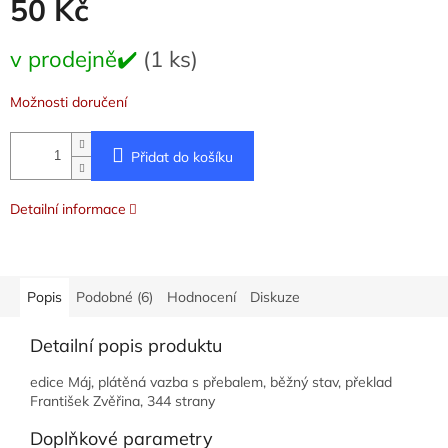
50 Kč
Měrná
v prodejně✔️
(1 ks)
cena:
Možnosti doručení
Přidat do košíku
Detailní informace
Popis
Podobné (6)
Hodnocení
Diskuze
Detailní popis produktu
edice Máj, plátěná vazba s přebalem, běžný stav, překlad
František Zvěřina, 344 strany
Doplňkové parametry