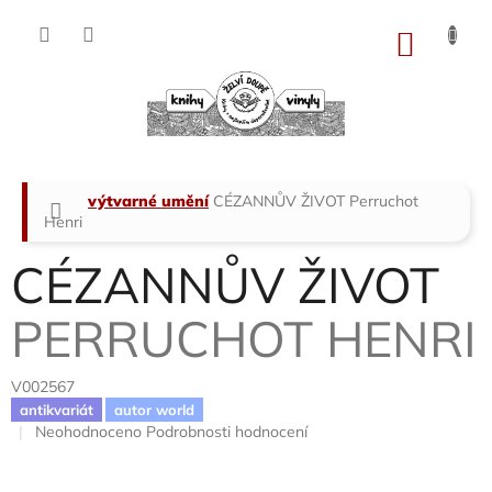
Přejít
na
NÁKU
obsah
KOŠÍK
Domů
výtvarné umění
CÉZANNŮV ŽIVOT
Perruchot
Henri
CÉZANNŮV ŽIVOT
PERRUCHOT HENRI
V002567
antikvariát
autor world
Průměrné
Neohodnoceno
Podrobnosti hodnocení
hodnocení
produktu