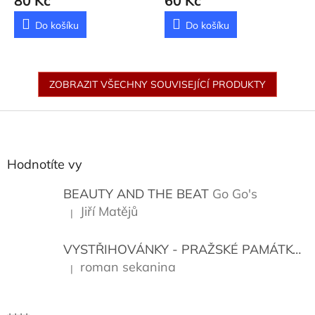
80 Kč
60 Kč
Do košíku
Do košíku
ZOBRAZIT VŠECHNY SOUVISEJÍCÍ PRODUKTY
Z
á
p
a
Hodnotíte vy
t
í
BEAUTY AND THE BEAT
Go Go's
Jiří Matějů
|
Hodnocení produktu je 5 z 5 hvězdiček.
VYSTŘIHOVÁNKY - PRAŽSKÉ PAMÁTKY
K
roman sekanina
|
Hodnocení produktu je 5 z 5 hvězdiček.