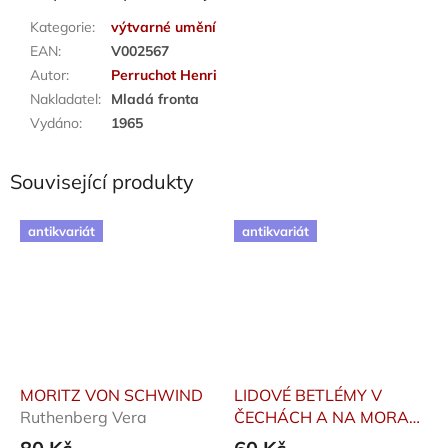
Kategorie
:
výtvarné umění
EAN
:
V002567
Autor
:
Perruchot Henri
Nakladatel
:
Mladá fronta
Vydáno
:
1965
Související produkty
antikvariát
antikvariát
MORITZ VON SCHWIND
LIDOVÉ BETLÉMY V
Ruthenberg Vera
ČECHÁCH A NA MORAVĚ
Vaclík Vladimír