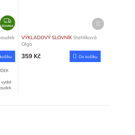
Z
Další
produkt
D
ZDARMA
A
Saudek
VÝKLADOVÝ SLOVNÍK
Stehlíková
R
Olga
M
359 Kč
A
košíku
Do košíku
UDEK
 vydal
Saudek