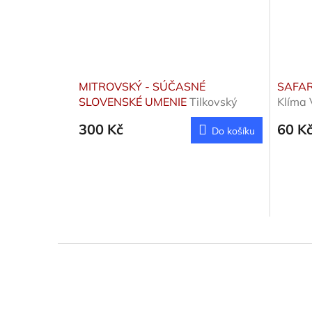
MITROVSKÝ - SÚČASNÉ
SAFAR
SLOVENSKÉ UMENIE
Tilkovský
Klíma 
Vojtěch
Wokou
300 Kč
60 K
Do košíku
Z
á
p
a
t