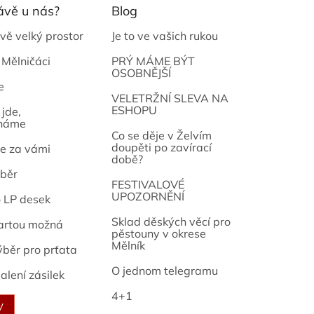
ávě u nás?
Blog
vě velký prostor
Je to ve vašich rukou
 Mělničáci
PRÝ MÁME BÝT
OSOBNĚJŠÍ
e
osef
VELETRŽNÍ SLEVA NA
ESHOPU
jde,
náme
Co se děje v Želvím
doupěti po zavírací
e za vámi
době?
běr
FESTIVALOVÉ
UPOZORNĚNÍ
o LP desek
Sklad děských věcí pro
artou možná
pěstouny v okrese
Mělník
ýběr pro prťata
O jednom telegramu
alení zásilek
4+1
V