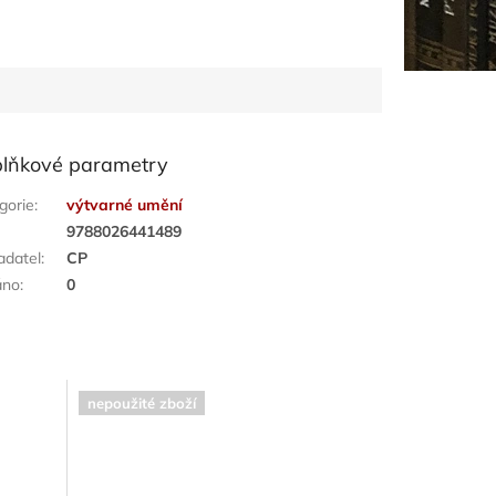
lňkové parametry
gorie
:
výtvarné umění
:
9788026441489
adatel
:
CP
áno
:
0
nepoužité zboží