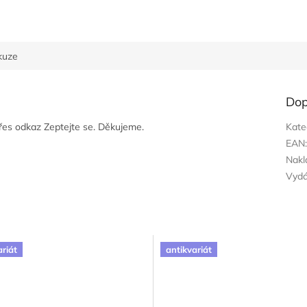
kuze
Dop
přes odkaz Zeptejte se. Děkujeme.
Kate
EAN
Nakl
Vyd
ariát
antikvariát