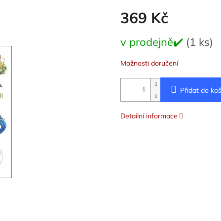
369 Kč
Měrná
v prodejně✔️
(1 ks)
cena:
Možnosti doručení
Přidat do koš
Detailní informace