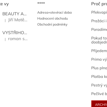
te vy
****
Proč pr
Překvapi
Adresa+otevírací doba
BEAUTY AND THE BEAT
Go Go's
Hodnocení obchodu
Jiří Matějů
|
Pražáci i
Hodnocení produktu je 5 z 5 hvězdiček.
Obchodní podmínky
Poradím
VYSTŘIHOVÁNKY - PRAŽSKÉ PAMÁTKY
Kropáček J
Pokud to 
roman sekanina
|
Hodnocení produktu je 5 z 5 hvězdiček.
doobjed
Přijedem
Prima vý
Plus pln
Platba k
Pestrý v
Pečlivé b
ARCHI