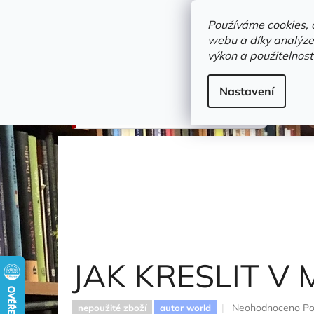
Přejít
objednavka@zelvi-doupe.cz
na
Používáme cookies, 
obsah
webu a díky analýze
Domů
výkon a použitelnost
Adresa+otevírací doba
Novinky
Trvalky a b
výtvarné umění
Nastavení
JAK KRESLIT V MANGA STYLU
JAK KRESLIT V
Průměrné
Neohodnoceno
Po
nepoužité zboží
autor world