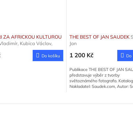
I ZA AFRICKOU KULTUROU
THE BEST OF JAN SAUDEK
Vladimír, Kubica Václav,
Jan
n Al
č
1 200 Kč
Do košíku
Do 
Publikace THE BEST OF JAN SA
představuje výběr z tvorby
světoznámého fotografa. Katalog
Nakladatel: Saudek.com, Autor: 
Jan, Vydáno: 2005.