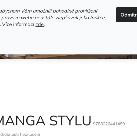
ADRESA+OTEVÍRACÍ DOBA
HODNOCENÍ OBCHODU
OBC
abychom Vám umožnili pohodlné prohlížení
Odmít
HLEDAT
 provozu webu neustále zlepšovali jeho funkce,
.
Více informací
zde
.
estsellery
Gramodesky
Detektivky
Knihy o Mělníku a 
 MANGA STYLU
9788026441489
drobnosti hodnocení