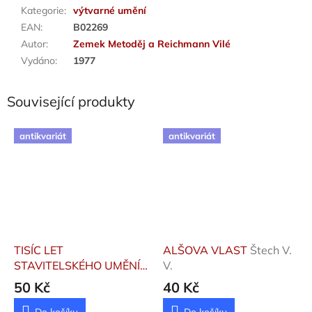
Kategorie
:
výtvarné umění
EAN
:
B02269
Autor
:
Zemek Metoděj a Reichmann Vilé
Vydáno
:
1977
Související produkty
antikvariát
antikvariát
TISÍC LET
ALŠOVA VLAST
Štech V.
STAVITELSKÉHO UMĚNÍ
V.
V ČESKÝCH ZEMÍCH
50 Kč
40 Kč
Chyský Čeněk