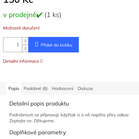
Měrná
v prodejně✔️
(1 ks)
cena:
Možnosti doručení
Přidat do košíku
Detailní informace
Popis
Podobné (6)
Hodnocení
Diskuze
Detailní popis produktu
Podrobnosti se připravují, kdyžtak si o ně napište přes odkaz
Zeptejte se. Děkujeme.
Doplňkové parametry