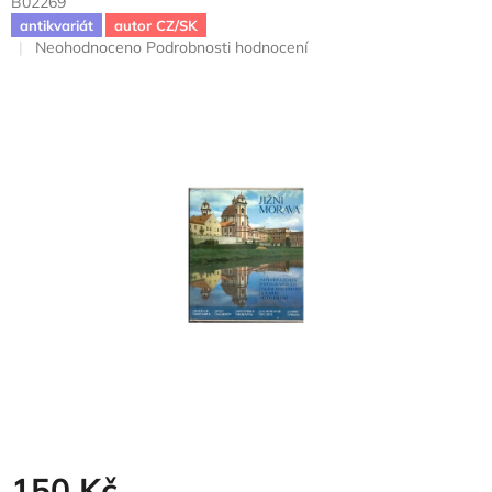
B02269
antikvariát
autor CZ/SK
Průměrné
Neohodnoceno
Podrobnosti hodnocení
hodnocení
produktu
je
0,0
z
5
hvězdiček.
150 Kč