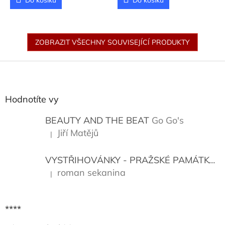
Do košíku
Do košíku
ZOBRAZIT VŠECHNY SOUVISEJÍCÍ PRODUKTY
Z
á
p
a
Hodnotíte vy
t
í
BEAUTY AND THE BEAT
Go Go's
Jiří Matějů
|
Hodnocení produktu je 5 z 5 hvězdiček.
VYSTŘIHOVÁNKY - PRAŽSKÉ PAMÁTKY
K
roman sekanina
|
Hodnocení produktu je 5 z 5 hvězdiček.
****