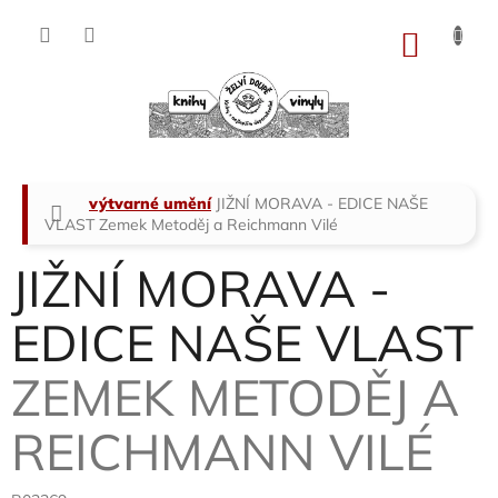
Přejít
na
NÁKU
obsah
KOŠÍK
Domů
výtvarné umění
JIŽNÍ MORAVA - EDICE NAŠE
VLAST
Zemek Metoděj a Reichmann Vilé
JIŽNÍ MORAVA -
EDICE NAŠE VLAST
ZEMEK METODĚJ A
REICHMANN VILÉ