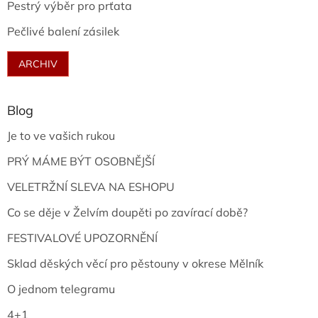
Pestrý výběr pro prťata
Pečlivé balení zásilek
ARCHIV
Blog
Je to ve vašich rukou
PRÝ MÁME BÝT OSOBNĚJŠÍ
VELETRŽNÍ SLEVA NA ESHOPU
Co se děje v Želvím doupěti po zavírací době?
FESTIVALOVÉ UPOZORNĚNÍ
Sklad děských věcí pro pěstouny v okrese Mělník
O jednom telegramu
4+1