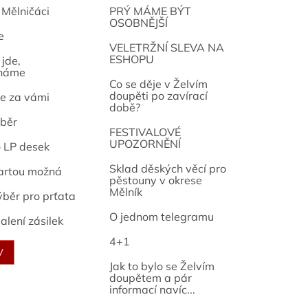
 Mělničáci
PRÝ MÁME BÝT
OSOBNĚJŠÍ
e
osef
VELETRŽNÍ SLEVA NA
ESHOPU
jde,
náme
Co se děje v Želvím
doupěti po zavírací
e za vámi
době?
běr
FESTIVALOVÉ
UPOZORNĚNÍ
o LP desek
Sklad děských věcí pro
artou možná
pěstouny v okrese
Mělník
ýběr pro prťata
O jednom telegramu
alení zásilek
4+1
V
Jak to bylo se Želvím
doupětem a pár
informací navíc...