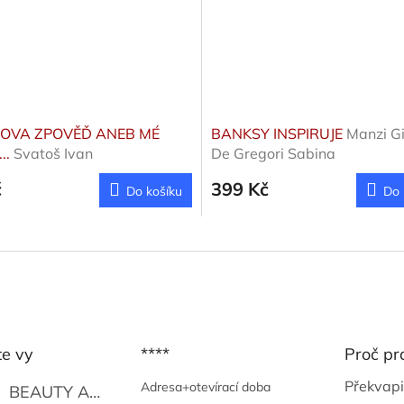
OVA ZPOVĚĎ ANEB MÉ
BANKSY INSPIRUJE
Manzi Gi
..
Svatoš Ivan
De Gregori Sabina
č
399 Kč
Do košíku
Do 
te vy
****
Proč pr
Překvapi
Adresa+otevírací doba
BEAUTY AND THE BEAT
Go Go's