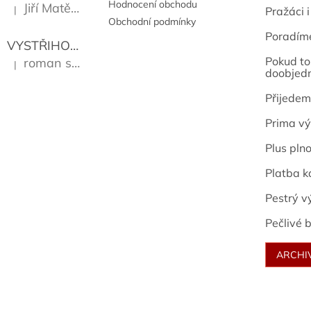
Hodnocení obchodu
Jiří Matějů
|
Pražáci i
Hodnocení produktu je 5 z 5 hvězdiček.
Obchodní podmínky
Poradím
VYSTŘIHOVÁNKY - PRAŽSKÉ PAMÁTKY
Kropáček J
Pokud to 
roman sekanina
|
Hodnocení produktu je 5 z 5 hvězdiček.
doobjed
Přijedem
Prima vý
Plus pln
Platba k
Pestrý v
Pečlivé b
ARCHI