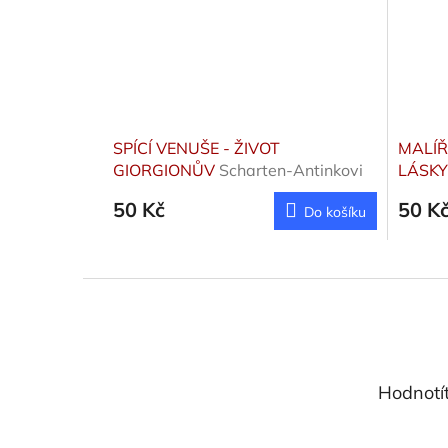
SPÍCÍ VENUŠE - ŽIVOT
MALÍŘ
GIORGIONŮV
Scharten-Antinkovi
LÁSKY.
Carel a Margo
50 Kč
50 K
Do košíku
Z
á
p
a
t
Hodnotí
í