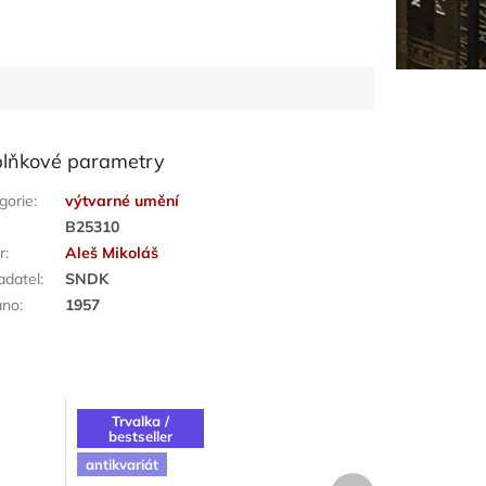
lňkové parametry
gorie
:
výtvarné umění
:
B25310
r
:
Aleš Mikoláš
adatel
:
SNDK
áno
:
1957
Trvalka /
bestseller
antikvariát
Další