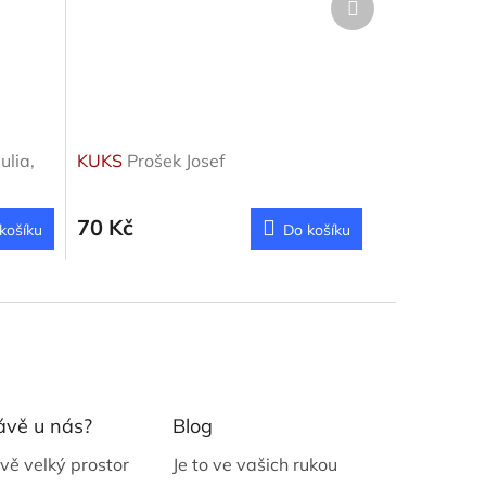
produkt
ulia,
KUKS
Prošek Josef
70 Kč
košíku
Do košíku
ávě u nás?
Blog
vě velký prostor
Je to ve vašich rukou