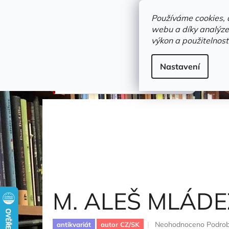
Přejít
objednavka@zelvi-doupe.cz
na
Používáme cookies, 
obsah
webu a díky analýze
Domů
výkon a použitelnost
Adresa+otevírací doba
Novinky
Trvalky a b
výtvarné umění
Nastavení
M. ALEŠ MLÁDEŽI
Aleš Mikoláš
M. ALEŠ MLÁDE
Průměrné
Neohodnoceno
Podrob
antikvariát
autor CZ/SK