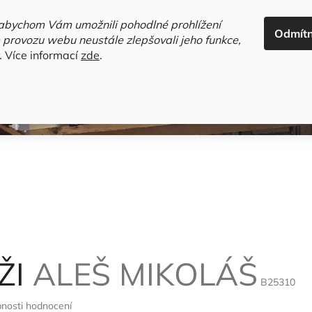
ADRESA+OTEVÍRACÍ DOBA
HODNOCENÍ OBCHODU
OBC
abychom Vám umožnili pohodlné prohlížení
Odmít
HLEDAT
 provozu webu neustále zlepšovali jeho funkce,
.
Více informací
zde
.
estsellery
Gramodesky
Detektivky
Knihy o Mělníku a 
ŽI
ALEŠ MIKOLÁŠ
B25310
nosti hodnocení