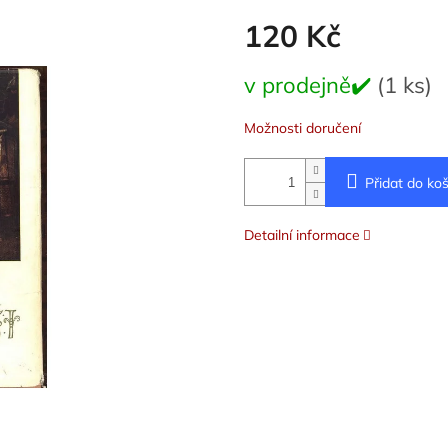
120 Kč
Měrná
v prodejně✔️
(1 ks)
cena:
Možnosti doručení
Přidat do koš
Detailní informace