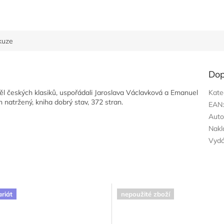
kuze
Dop
l českých klasiků, uspořádali Jaroslava Václavková a Emanuel
Kate
 natržený, kniha dobrý stav, 372 stran.
EAN
Auto
Nakl
Vyd
ariát
nepoužité zboží