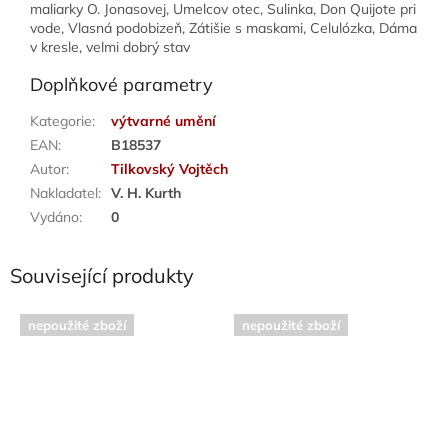
maliarky O. Jonasovej, Umelcov otec, Sulinka, Don Quijote pri
vode, Vlasná podobizeň, Zátišie s maskami, Celulózka, Dáma
v kresle, velmi dobrý stav
Doplňkové parametry
Kategorie
:
výtvarné umění
EAN
:
B18537
Autor
:
Tilkovský Vojtěch
Nakladatel
:
V. H. Kurth
Vydáno
:
0
Související produkty
nepoužité zboží
nepoužité zboží