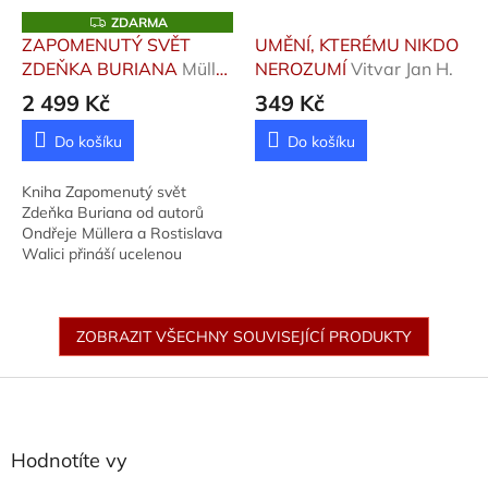
Z
ZDARMA
D
ZAPOMENUTÝ SVĚT
UMĚNÍ, KTERÉMU NIKDO
A
ZDEŇKA BURIANA
Müller
NEROZUMÍ
Vitvar Jan H.
R
M
Ondřej, Walica Rostislav
2 499 Kč
349 Kč
A
Do košíku
Do košíku
Kniha Zapomenutý svět
Zdeňka Buriana od autorů
Ondřeje Müllera a Rostislava
Walici přináší ucelenou
obrazovou bibliografii a
ojedinělé, dosud nevydané
ilustrace tohoto mistra.
ZOBRAZIT VŠECHNY SOUVISEJÍCÍ PRODUKTY
Z
á
p
a
Hodnotíte vy
t