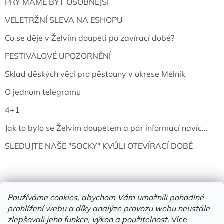
PRÝ MÁME BÝT OSOBNĚJŠÍ
VELETRŽNÍ SLEVA NA ESHOPU
Co se děje v Želvím doupěti po zavírací době?
FESTIVALOVÉ UPOZORNĚNÍ
Sklad děských věcí pro pěstouny v okrese Mělník
O jednom telegramu
4+1
Jak to bylo se Želvím doupětem a pár informací navíc...
SLEDUJTE NAŠE "SOCKY" KVŮLI OTEVÍRACÍ DOBĚ
Používáme cookies, abychom Vám umožnili pohodlné
prohlížení webu a díky analýze provozu webu neustále
zlepšovali jeho funkce, výkon a použitelnost.
Více