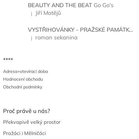
í
BEAUTY AND THE BEAT
Go Go's
Jiří Matějů
|
Hodnocení produktu je 5 z 5 hvězdiček.
VYSTŘIHOVÁNKY - PRAŽSKÉ PAMÁTKY
K
roman sekanina
|
Hodnocení produktu je 5 z 5 hvězdiček.
****
Adresa+otevírací doba
Hodnocení obchodu
Obchodní podmínky
Proč právě u nás?
Překvapivě velký prostor
Pražáci i Mělničáci