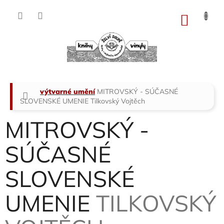
Přejít
na
NÁKU
obsah
KOŠÍK
Domů
výtvarné umění
MITROVSKÝ - SÚČASNÉ
SLOVENSKÉ UMENIE
Tilkovský Vojtěch
MITROVSKÝ -
SÚČASNÉ
SLOVENSKÉ
UMENIE
TILKOVSKÝ