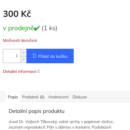
300 Kč
Měrná
v prodejně✔️
(1 ks)
cena:
Možnosti doručení
Přidat do košíku
Detailní informace
Popis
Podobné (6)
Hodnocení
Diskuze
Detailní popis produktu
úvod Dr. Vojtech Tilkovský, volné archy v papírové složce,
seznam reprodukcií: Pán s dámou v kaviarni, Podobizeň