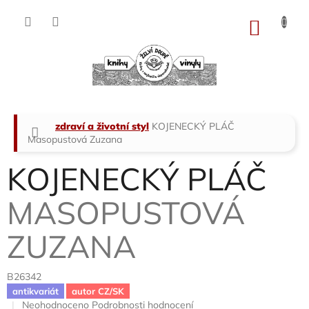
Přejít
na
NÁKU
obsah
KOŠÍK
Domů
zdraví a životní styl
KOJENECKÝ PLÁČ
Masopustová Zuzana
KOJENECKÝ PLÁČ
MASOPUSTOVÁ
ZUZANA
B26342
antikvariát
autor CZ/SK
Průměrné
Neohodnoceno
Podrobnosti hodnocení