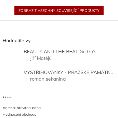
ZOBRAZIT VŠECHNY SOUVISEJÍCÍ PRODUKTY
Z
á
p
a
Hodnotíte vy
t
í
BEAUTY AND THE BEAT
Go Go's
Jiří Matějů
|
Hodnocení produktu je 5 z 5 hvězdiček.
VYSTŘIHOVÁNKY - PRAŽSKÉ PAMÁTKY
K
roman sekanina
|
Hodnocení produktu je 5 z 5 hvězdiček.
****
Adresa+otevírací doba
Hodnocení obchodu