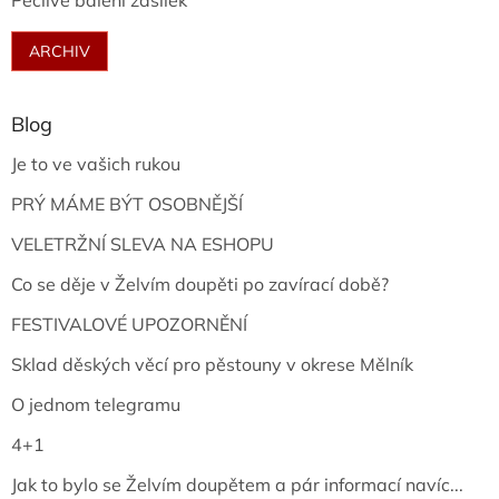
Pečlivé balení zásilek
ARCHIV
Blog
Je to ve vašich rukou
PRÝ MÁME BÝT OSOBNĚJŠÍ
VELETRŽNÍ SLEVA NA ESHOPU
Co se děje v Želvím doupěti po zavírací době?
FESTIVALOVÉ UPOZORNĚNÍ
Sklad děských věcí pro pěstouny v okrese Mělník
O jednom telegramu
4+1
Jak to bylo se Želvím doupětem a pár informací navíc...