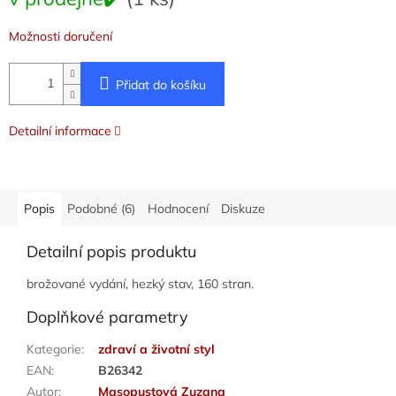
cena:
Možnosti doručení
Přidat do košíku
Detailní informace
Popis
Podobné (6)
Hodnocení
Diskuze
Detailní popis produktu
brožované vydání, hezký stav, 160 stran.
Doplňkové parametry
Kategorie
:
zdraví a životní styl
EAN
:
B26342
Autor
:
Masopustová Zuzana