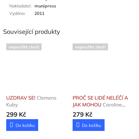
Nakladatel
:
munipress
Vydáno
:
2011
Související produkty
nepoužité zboží
nepoužité zboží
UZDRAV SE!
Clemens
PROČ SE LIDÉ NELÉČÍ A
Kuby
JAK MOHOU
Caroline
Myssová
299 Kč
279 Kč
Do košíku
Do košíku