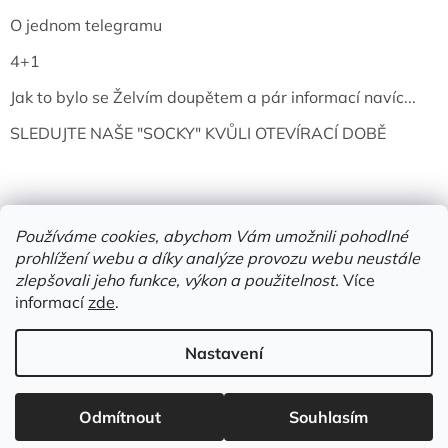
O jednom telegramu
4+1
Jak to bylo se Želvím doupětem a pár informací navíc...
SLEDUJTE NAŠE "SOCKY" KVŮLI OTEVÍRACÍ DOBĚ
Používáme cookies, abychom Vám umožnili pohodlné
prohlížení webu a díky analýze provozu webu neustále
zlepšovali jeho funkce, výkon a použitelnost.
Více
informací
zde
.
Vytvořil Shoptet
Nastavení
Copyright 2026
Želví doupě | knihy & vinyly | Mělník
. Všechna
Odmítnout
Souhlasím
práva vyhrazena.
Upravit nastavení cookies