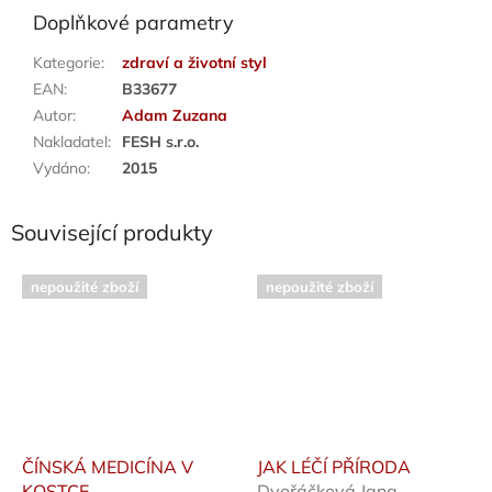
Doplňkové parametry
Kategorie
:
zdraví a životní styl
EAN
:
B33677
Autor
:
Adam Zuzana
Nakladatel
:
FESH s.r.o.
Vydáno
:
2015
Související produkty
nepoužité zboží
nepoužité zboží
ČÍNSKÁ MEDICÍNA V
JAK LÉČÍ PŘÍRODA
KOSTCE
Dvořáčková Jana,