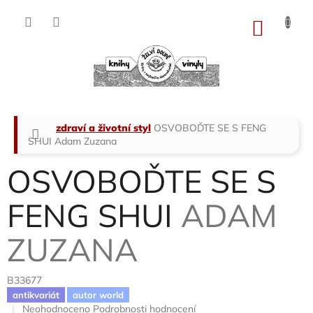
Přejít
na
NÁKU
obsah
KOŠÍK
Domů
zdraví a životní styl
OSVOBOĎTE SE S FENG
SHUI
Adam Zuzana
OSVOBOĎTE SE S
FENG SHUI
ADAM
ZUZANA
B33677
antikvariát
autor world
Průměrné
Neohodnoceno
Podrobnosti hodnocení