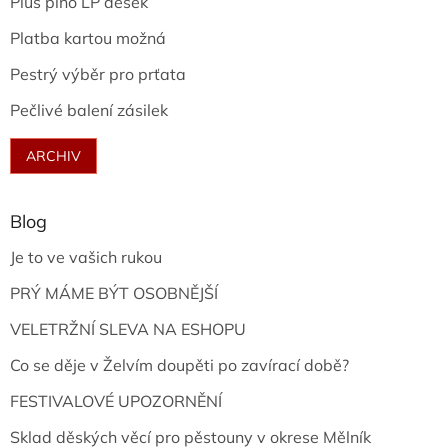
Plus plno LP desek
Platba kartou možná
Pestrý výběr pro prťata
Pečlivé balení zásilek
ARCHIV
Blog
Je to ve vašich rukou
PRÝ MÁME BÝT OSOBNĚJŠÍ
VELETRŽNÍ SLEVA NA ESHOPU
Co se děje v Želvím doupěti po zavírací době?
FESTIVALOVÉ UPOZORNĚNÍ
Sklad děských věcí pro pěstouny v okrese Mělník