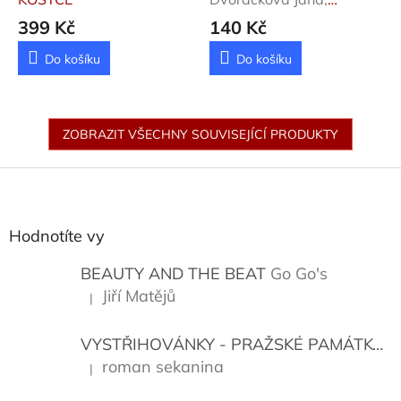
Křivánkoová Dana, Uhříč
399 Kč
140 Kč
Do košíku
Do košíku
ZOBRAZIT VŠECHNY SOUVISEJÍCÍ PRODUKTY
Z
á
p
a
Hodnotíte vy
t
í
BEAUTY AND THE BEAT
Go Go's
Jiří Matějů
|
Hodnocení produktu je 5 z 5 hvězdiček.
VYSTŘIHOVÁNKY - PRAŽSKÉ PAMÁTKY
K
roman sekanina
|
Hodnocení produktu je 5 z 5 hvězdiček.