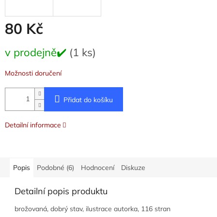
80 Kč
Měrná
v prodejně✔️
(1 ks)
cena:
Možnosti doručení
Přidat do košíku
Detailní informace
Popis
Podobné (6)
Hodnocení
Diskuze
Detailní popis produktu
brožovaná, dobrý stav, ilustrace autorka, 116 stran