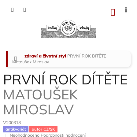
Přejít
na
NÁKU
obsah
KOŠÍK
Domů
zdraví a životní styl
PRVNÍ ROK DÍTĚTE
Matoušek Miroslav
PRVNÍ ROK DÍTĚTE
MATOUŠEK
MIROSLAV
V200318
antikvariát
autor CZ/SK
Průměrné
Neohodnoceno
Podrobnosti hodnocení