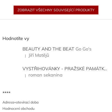
ZOBRAZIT VŠECHNY SOUVISEJÍCÍ PRODUKTY
Z
á
p
a
Hodnotíte vy
t
í
BEAUTY AND THE BEAT
Go Go's
Jiří Matějů
|
Hodnocení produktu je 5 z 5 hvězdiček.
VYSTŘIHOVÁNKY - PRAŽSKÉ PAMÁTKY
K
roman sekanina
|
Hodnocení produktu je 5 z 5 hvězdiček.
****
Adresa+otevírací doba
Hodnocení obchodu