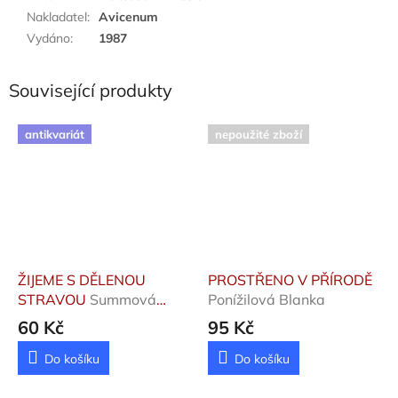
Nakladatel
:
Avicenum
Vydáno
:
1987
Související produkty
antikvariát
nepoužité zboží
ŽIJEME S DĚLENOU
PROSTŘENO V PŘÍRODĚ
STRAVOU
Summová
Ponížilová Blanka
Ursula
60 Kč
95 Kč
Do košíku
Do košíku