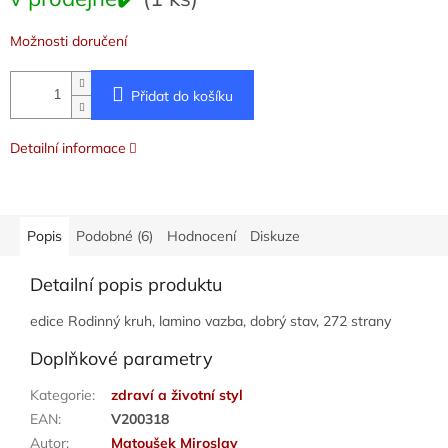
cena:
Možnosti doručení
Přidat do košíku
Detailní informace
Popis
Podobné (6)
Hodnocení
Diskuze
Detailní popis produktu
edice Rodinný kruh, lamino vazba, dobrý stav, 272 strany
Doplňkové parametry
Kategorie
:
zdraví a životní styl
EAN
:
V200318
Autor
:
Matoušek Miroslav