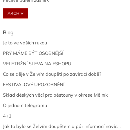
Pečlivé balení zásilek
ARCHIV
Blog
Je to ve vašich rukou
PRÝ MÁME BÝT OSOBNĚJŠÍ
VELETRŽNÍ SLEVA NA ESHOPU
Co se děje v Želvím doupěti po zavírací době?
FESTIVALOVÉ UPOZORNĚNÍ
Sklad děských věcí pro pěstouny v okrese Mělník
O jednom telegramu
4+1
Jak to bylo se Želvím doupětem a pár informací navíc...