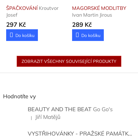
ŠPAČKOVÁNÍ
Kroutvor
MAGORSKÉ MODLITBY
Josef
Ivan Martin Jirous
297 Kč
289 Kč
Do košíku
Do košíku
ZOBRAZIT VŠECHNY SOUVISEJÍCÍ PRODUKTY
Z
á
p
a
Hodnotíte vy
t
í
BEAUTY AND THE BEAT
Go Go's
Jiří Matějů
|
Hodnocení produktu je 5 z 5 hvězdiček.
VYSTŘIHOVÁNKY - PRAŽSKÉ PAMÁTKY
K