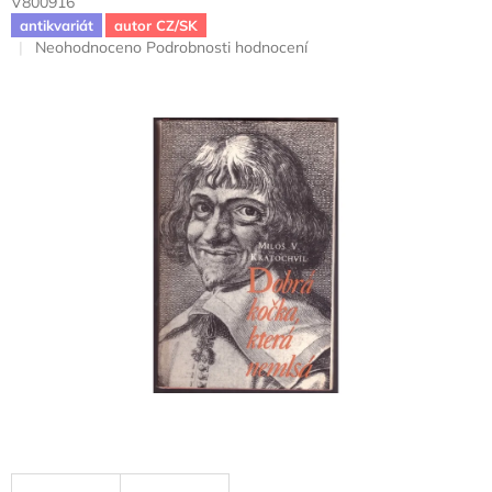
V800916
antikvariát
autor CZ/SK
Průměrné
Neohodnoceno
Podrobnosti hodnocení
hodnocení
produktu
je
0,0
z
5
hvězdiček.