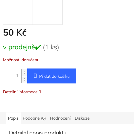
50 Kč
Měrná
v prodejně✔️
(1 ks)
cena:
Možnosti doručení
Přidat do košíku
Detailní informace
Popis
Podobné (6)
Hodnocení
Diskuze
Detailní popis produktu