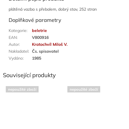
plátěná vazba s přebalem, dobrý stav, 252 stran
Doplňkové parametry
Kategorie
:
beletrie
EAN
:
V800916
Autor
:
Kratochvíl Miloš V.
Nakladatel
:
Čs. spisovatel
Vydáno
:
1985
Související produkty
nepoužité zboží
nepoužité zboží