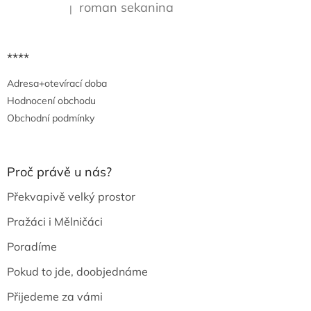
roman sekanina
|
Hodnocení produktu je 5 z 5 hvězdiček.
****
Adresa+otevírací doba
Hodnocení obchodu
Obchodní podmínky
Proč právě u nás?
Překvapivě velký prostor
Pražáci i Mělničáci
Poradíme
Pokud to jde, doobjednáme
Přijedeme za vámi