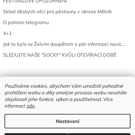
FESTIVALOVÉ UPOZORNĚNÍ
Sklad děských věcí pro pěstouny v okrese Mělník
O jednom telegramu
4+1
Jak to bylo se Želvím doupětem a pár informací navíc...
SLEDUJTE NAŠE "SOCKY" KVŮLI OTEVÍRACÍ DOBĚ
Používáme cookies, abychom Vám umožnili pohodlné
prohlížení webu a díky analýze provozu webu neustále
zlepšovali jeho funkce, výkon a použitelnost.
Více
informací
zde
.
Vytvořil Shoptet
Nastavení
Copyright 2026
Želví doupě | knihy & vinyly | Mělník
. Všechna