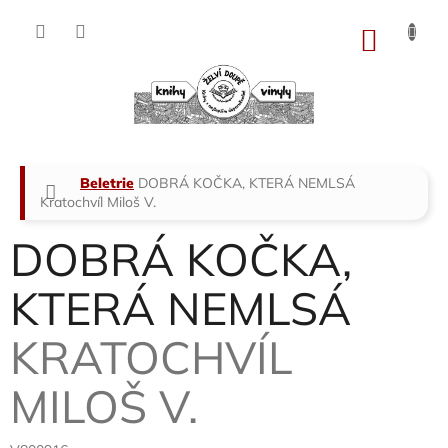
Přejít
na
NÁKU
obsah
KOŠÍK
Domů
Beletrie
DOBRÁ KOČKA, KTERÁ NEMLSÁ
Kratochvíl Miloš V.
DOBRÁ KOČKA,
KTERÁ NEMLSÁ
KRATOCHVÍL
MILOŠ V.