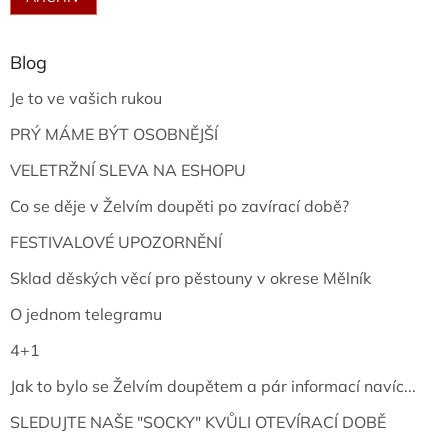
Blog
Je to ve vašich rukou
PRÝ MÁME BÝT OSOBNĚJŠÍ
VELETRŽNÍ SLEVA NA ESHOPU
Co se děje v Želvím doupěti po zavírací době?
FESTIVALOVÉ UPOZORNĚNÍ
Sklad děských věcí pro pěstouny v okrese Mělník
O jednom telegramu
4+1
Jak to bylo se Želvím doupětem a pár informací navíc...
SLEDUJTE NAŠE "SOCKY" KVŮLI OTEVÍRACÍ DOBĚ