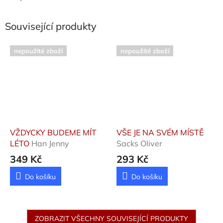
Související produkty
nepoužité zboží
nepoužité zboží
VŽDYCKY BUDEME MÍT
VŠE JE NA SVÉM MÍSTĚ
LÉTO
Han Jenny
Sacks Oliver
349 Kč
293 Kč
Do košíku
Do košíku
ZOBRAZIT VŠECHNY SOUVISEJÍCÍ PRODUKTY