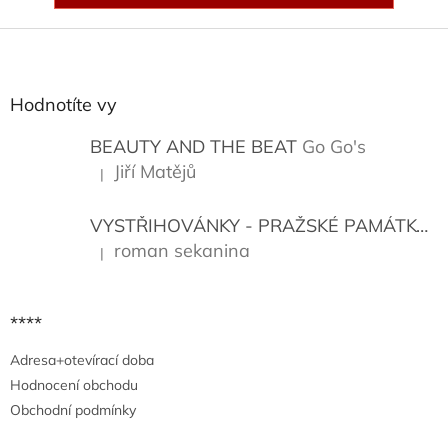
Z
á
p
a
Hodnotíte vy
t
í
BEAUTY AND THE BEAT
Go Go's
Jiří Matějů
|
Hodnocení produktu je 5 z 5 hvězdiček.
VYSTŘIHOVÁNKY - PRAŽSKÉ PAMÁTKY
K
roman sekanina
|
Hodnocení produktu je 5 z 5 hvězdiček.
****
Adresa+otevírací doba
Hodnocení obchodu
Obchodní podmínky