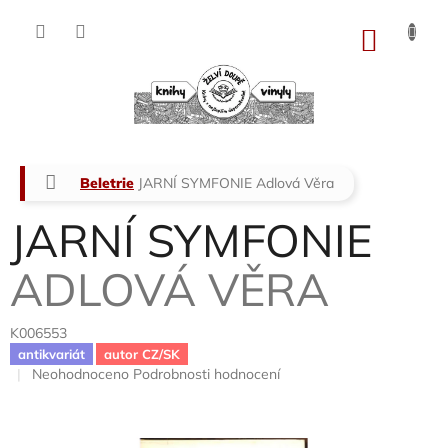
Přejít
na
NÁKU
obsah
KOŠÍK
Domů
Beletrie
JARNÍ SYMFONIE
Adlová Věra
JARNÍ SYMFONIE
ADLOVÁ VĚRA
K006553
antikvariát
autor CZ/SK
Průměrné
Neohodnoceno
Podrobnosti hodnocení
hodnocení
produktu
je