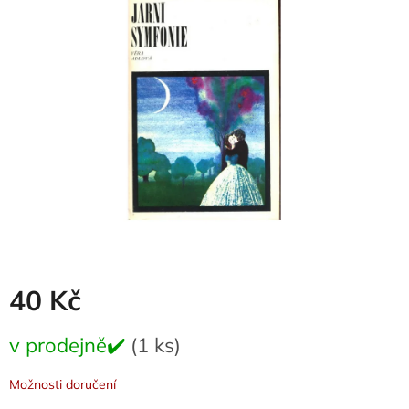
0,0
z
5
hvězdiček.
40 Kč
Měrná
v prodejně✔️
(1 ks)
cena:
Možnosti doručení