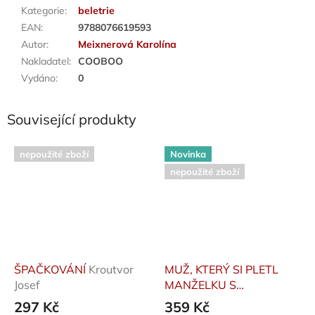
Kategorie
:
beletrie
EAN
:
9788076619593
Autor
:
Meixnerová Karolína
Nakladatel
:
COOBOO
Vydáno
:
0
Související produkty
nepoužité zboží
Novinka
nepoužité zboží
ŠPAČKOVÁNÍ
Kroutvor
MUŽ, KTERÝ SI PLETL
Josef
MANŽELKU S
KLOBOUKEM
Oliver
297 Kč
359 Kč