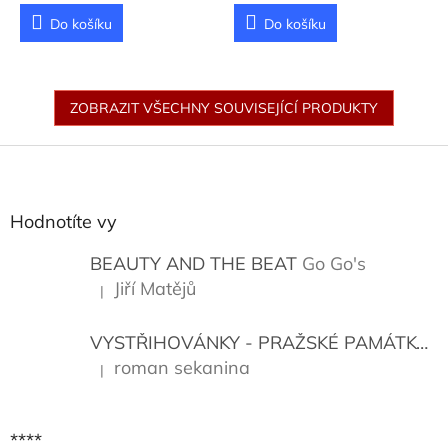
Sacks, Alena Čechová
Do košíku
Do košíku
ZOBRAZIT VŠECHNY SOUVISEJÍCÍ PRODUKTY
Z
á
p
a
Hodnotíte vy
t
í
BEAUTY AND THE BEAT
Go Go's
Jiří Matějů
|
Hodnocení produktu je 5 z 5 hvězdiček.
VYSTŘIHOVÁNKY - PRAŽSKÉ PAMÁTKY
K
roman sekanina
|
Hodnocení produktu je 5 z 5 hvězdiček.
****