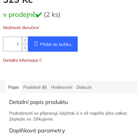
Měrná
v prodejně✔️
(2 ks)
cena:
Možnosti doručení
Přidat do košíku
Detailní informace
Popis
Podobné (6)
Hodnocení
Diskuze
Detailní popis produktu
Podrobnosti se připravují, kdyžtak si o ně napište přes odkaz
Zeptejte se. Děkujeme.
Doplňkové parametry