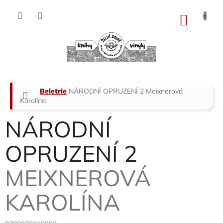
Přejít
na
NÁKU
obsah
KOŠÍK
Domů
Beletrie
NÁRODNÍ OPRUZENÍ 2
Meixnerová
Karolína
NÁRODNÍ
OPRUZENÍ 2
MEIXNEROVÁ
KAROLÍNA